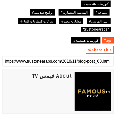
كورسات هندسية#
مساحة#
الهندسة المعمارية#
برامج هندسية#
علي الماشي#
مشاريع مصر#
شركات كيماويات البناء#
"
"trustonearabs
Tags
كورسات هندسية#
Share This
About فيمس TV