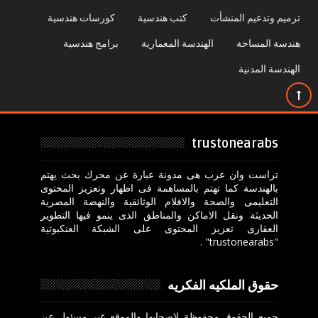
ترميم وتدعيم المنشأت
كتب هندسية
كورسات هندسية
هندسة المساحة
الهندسة المعمارية
برامج هندسية
الهندسة المدنية
trustonearabs
تراست وان عرب هى مدونة عبارة عن محرك بحث يهتم
بالهندسة كما تهتم بالمساهمة فى اظهار وتعزيز المحتوى
التعليمى والصحة والافلام الوثائقية والنهضة المصرية
الحديثة ونقل الاماكن والمناطق الذى ينمو فيها التطوير
العقارى تعزيز المحتوى على الشبكة العنكبوتية
"trustonearabs" .
حقوق الملكيه الفكريه
جميع الحقوق محفوظة لاصحابها والموقع غير مسئول عن