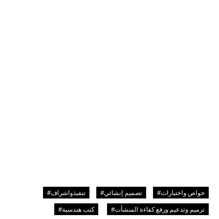
خواص واختبارات#
تصميم إنشائي#
تنفيذواشراف#
ترميم وتدعيم ورفع كفاءة المنشأت#
كتب هندسية#