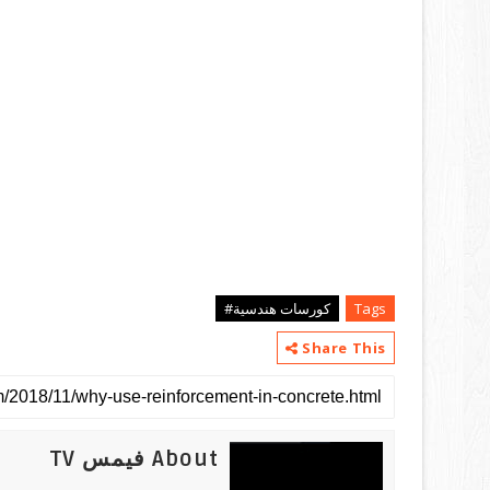
Tags
كورسات هندسية#
Share This
About فيمس TV