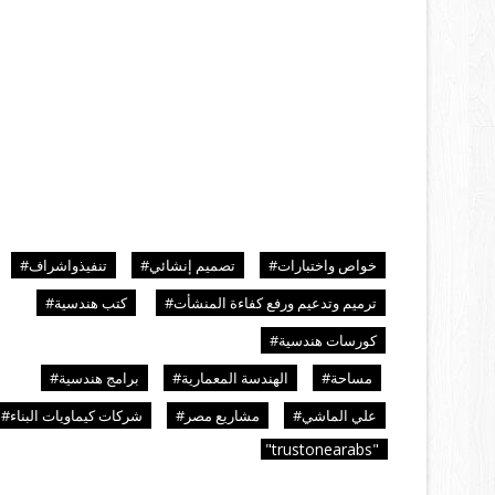
خواص واختبارات#
تصميم إنشائي#
تنفيذواشراف#
ترميم وتدعيم ورفع كفاءة المنشأت#
كتب هندسية#
كورسات هندسية#
مساحة#
الهندسة المعمارية#
برامج هندسية#
علي الماشي#
مشاريع مصر#
شركات كيماويات البناء#
"
"trustonearabs