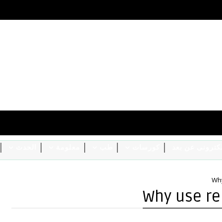
الكترونى عن بعد
كورسات
طب
معلومة
الحدث
Why
Why use re