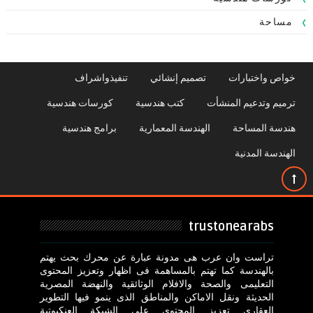
مساحة
خواص واختبارات
تصميم إنشائي
تنفيذواشراف
ترميم وتدعيم المنشأت
كتب هندسية
كورسات هندسية
هندسة المساحة
الهندسة المعمارية
برامج هندسية
الهندسة المدنية
trustonearabs
تراست وان عرب هى مدونة عبارة عن محرك بحث يهتم
بالهندسة كما تهتم بالمساهمة فى اظهار وتعزيز المحتوى
التعليمى والصحة والافلام الوثائقية والنهضة المصرية
الحديثة ونقل الاماكن والمناطق الذى ينمو فيها التطوير
العقارى تعزيز المحتوى على الشبكة العنكبوتية