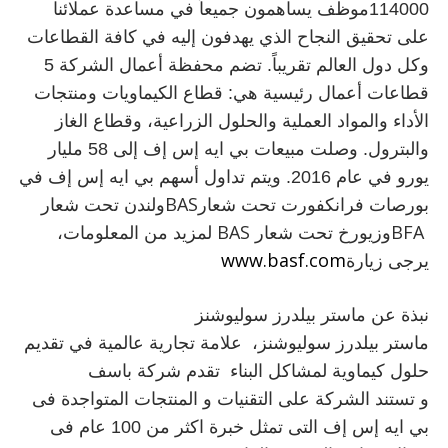
114000موظف يساهمون جميعاً في مساعدة عملائنا
على تحقيق النجاح الذي يهدفون إليه في كافة القطاعات
وكل دول العالم تقريباً. تضم محفظة أعمال الشركة 5
قطاعات أعمال رئيسية هي: قطاع الكيماويات ومنتجات
الأداء والمواد العملية والحلول الزراعية، وقطاع الغاز
والبترول. وصلت مبيعات بي ايه إس إف إلى 58 مليار
يورو في عام 2016. ويتم تداول أسهم بي ايه إس إف في
BAS
بورصات فرانكفورت تحت شعار
ولندن تحت شعار
BAS
BFA
وزيورخ تحت شعار
لمزيد من المعلومات،
www.basf.com
يرجى زيارة
نبذة عن ماستر بيلدرز سوليوشنز
ماستر بيلدرز سوليوشنز،
علامة تجارية عالمية في تقديم
حلول كيماوية لمشاكل البناء
تقدم شركة باسف
و تستند الشركة على التقنيات و المنتجات المتواجدة فى
بي ايه إس إف التى تمثل خبرة اكثر من 100 عام فى