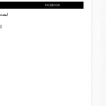
FACEBOOK
ليست 
إ