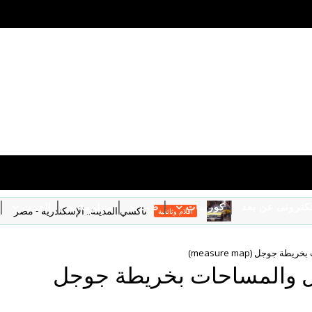
الكترونى عن بعد
كورسات
طب
معلومة
الحدث
تاكسي المدينة.. الإسكندرية - مصر
افلام وثائقية
جوجل (measure map)
ال والمساحات بخريطة جوجل