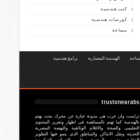
كتب هندسية
كورسات هندسية
مساحة
ساحة
الهندسة المعمارية
برامج هندسية
trustonearabs
تراست وان عرب هى مدونة عبارة عن محرك بحث يهتم
بالهندسة كما تهتم بالمساهمة فى اظهار وتعزيز المحتوى
التعليمى والصحة والافلام الوثائقية والنهضة المصرية
الحديثة ونقل الاماكن والمناطق الذى ينمو فيها التطوير
العقارى تعزيز المحتوى على الشبكة العنكبوتية