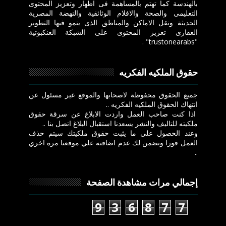
بالهندسة كما تهتم بالمساهمة فى اظهار وتعزيز المحتوى
التعليمى والصحة والافلام الوثائقية والنهضة المصرية
الحديثة ونقل الاماكن والمناطق الذى ينمو فيها التطوير
العقارى تعزيز المحتوى على الشبكة العنكبوتية
"trustonearabs" .
حقوق الملكيه الفكريه
جميع الحقوق محفوظة لاصحابها والموقع غير مسئول عن
انتهاك الحقوق الملكيه الفكريه ..
اذا كنت صاحب العمل واردت الابلاغ عن سرقة حقوق
ملكيته للتاليف والنشر يسعدنا استقبال البلاغ اتصل بنا ..
وعند الحصول علي ما يثبت حقوق ملكيتك سيتم حذف
العمل فورا ونضمن لك عدم اضافته علي موقعنا مرة اخري
..
إجمالي مرات مشاهدة الصفحة
9
3
6
8
7
7