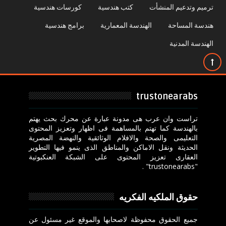
ترميم وتدعيم المنشأت
كتب هندسية
كورسات هندسية
هندسة المساحة
الهندسة المعمارية
برامج هندسية
الهندسة المدنية
trustonearabs
تراست وان عرب هى مدونة عبارة عن محرك بحث يهتم
بالهندسة كما تهتم بالمساهمة فى اظهار وتعزيز المحتوى
التعليمى والصحة والافلام الوثائقية والنهضة المصرية
الحديثة ونقل الاماكن والمناطق الذى ينمو فيها التطوير
العقارى تعزيز المحتوى على الشبكة العنكبوتية
"trustonearabs" .
حقوق الملكيه الفكريه
جميع الحقوق محفوظة لاصحابها والموقع غير مسئول عن