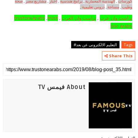
كورسات
,
الهندسة المعمارية
,
برامج هندسية
,
اخبار
,
مشاريع مصر
,
صحة
وطيب
,
مساحة
,
دروس تعليمية
,
تراست وان عرب
,
تراست وان العرب
,
trust
,
trustoneArabs
one Arabs
Tags
التعليم الالكترونى عن بعد#
Share This
About فيمس TV