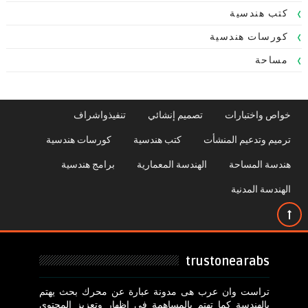
كتب هندسية
كورسات هندسية
مساحة
خواص واختبارات
تصميم إنشائي
تنفيذواشراف
ترميم وتدعيم المنشأت
كتب هندسية
كورسات هندسية
هندسة المساحة
الهندسة المعمارية
برامج هندسية
الهندسة المدنية
trustonearabs
تراست وان عرب هى مدونة عبارة عن محرك بحث يهتم
بالهندسة كما تهتم بالمساهمة فى اظهار وتعزيز المحتوى