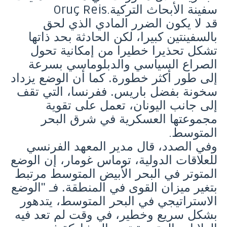
سفينة الأبحاث التركية
Oruç Reis.
قد لا يكون الضرر المادي الذي لحق
بالسفينتين كبيرا، لكن الحادثة بحد ذاتها
تشكل تحذيرا خطيرا من إمكانية تحول
الصراع السياسي والدبلوماسي بسرعة
إلى طور أكثر خطورة. كما أن الوضع يزداد
سخونة بفضل باريس. ففرنسا، التي تقف
إلى جانب اليونان، تعمل على تقوية
مجموعتها العسكرية في شرق البحر
المتوسط
.
وفي الصدد، قال مدير المعهد الفرنسي
للعلاقات الدولية، توماس غومار، إن الوضع
المتوتر في البحر الأبيض المتوسط ​​مرتبط
بتغير ميزان القوى في المنطقة. فـ "الوضع
الاستراتيجي في البحر المتوسط، ​​يتدهور
بشكل سريع وخطير، في وقت لم تعد فيه