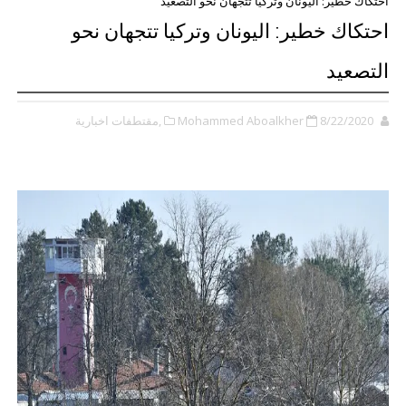
احتكاك خطير: اليونان وتركيا تتجهان نحو التصعيد
احتكاك خطير: اليونان وتركيا تتجهان نحو
التصعيد
8/22/2020
Mohammed Aboalkher
,مقتطفات اخبارية