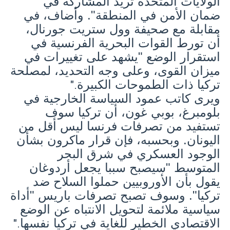
الولايات المتحدة تريد المشاركة في
ضمان الأمن في المنطقة". وأضاف، في
مقابلة مع صحيفة وول ستريت جورنال،
أن تورط القوات البحرية الفرنسية في
استقرار الوضع "يشهد على تغييرات في
ميزان القوى، وعلى وجه التحديد، لمصلحة
تركيا ذات الطموحات الكبيرة
".
ويرى كاتب عمود السياسة الخارجية في
بلومبرغ، بوبي غون، أن تركيا سوف
تستفيد من تصرفات فرنسا ليس أقل من
اليونان. وبحسبه، فإن قرار ماكرون بشأن
الوجود العسكري في شرق البحر
المتوسط ​​"سيصبح سببا يجعل أردوغان
يقول بأن الأوروبيين حملوا السلاح ضد
تركيا". وسوف تصبح تصرفات باريس "أداة
سياسية ملائمة لتحويل الانتباه عن الوضع
الاقتصادي الخطير للغاية في تركيا نفسها
".