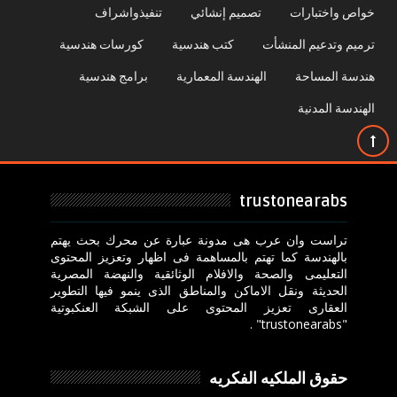
خواص واختبارات
تصميم إنشائي
تنفيذواشراف
ترميم وتدعيم المنشأت
كتب هندسية
كورسات هندسية
هندسة المساحة
الهندسة المعمارية
برامج هندسية
الهندسة المدنية
trustonearabs
تراست وان عرب هى مدونة عبارة عن محرك بحث يهتم
بالهندسة كما تهتم بالمساهمة فى اظهار وتعزيز المحتوى
التعليمى والصحة والافلام الوثائقية والنهضة المصرية
الحديثة ونقل الاماكن والمناطق الذى ينمو فيها التطوير
العقارى تعزيز المحتوى على الشبكة العنكبوتية
"trustonearabs" .
حقوق الملكيه الفكريه