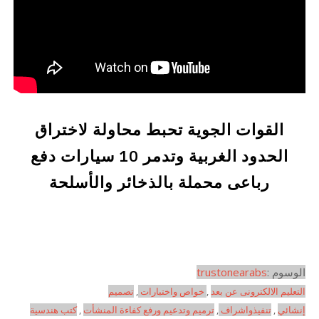
القوات الجوية تحبط محاولة لاختراق
الحدود الغربية وتدمر 10 سيارات دفع
رباعى محملة بالذخائر والأسلحة
الوسوم :
trustonearabs
التعليم الالكترونى عن بعد
,
خواص واختبارات
,
تصميم
إنشائي
,
تنفيذواشراف
,
ترميم وتدعيم ورفع كفاءة المنشأت
,
كتب هندسية