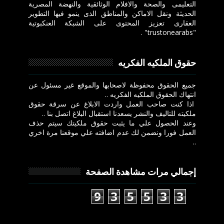
التعليمى والصحة والافلام الوثائقية والنهضة المصرية
الحديثة ونقل الاماكن والمناطق الذى ينمو فيها التطوير
العقارى تعزيز المحتوى على الشبكة العنكبوتية
"trustonearabs" .
حقوق الملكيه الفكريه
جميع الحقوق محفوظة لاصحابها والموقع غير مسئول عن
انتهاك الحقوق الملكيه الفكريه ..
اذا كنت صاحب العمل واردت الابلاغ عن سرقة حقوق
ملكيته للتاليف والنشر يسعدنا استقبال البلاغ اتصل بنا ..
وعند الحصول علي ما يثبت حقوق ملكيتك سيتم حذف
العمل فورا ونضمن لك عدم اضافته علي موقعنا مرة اخري
..
إجمالي مرات مشاهدة الصفحة
9
3
5
5
3
3