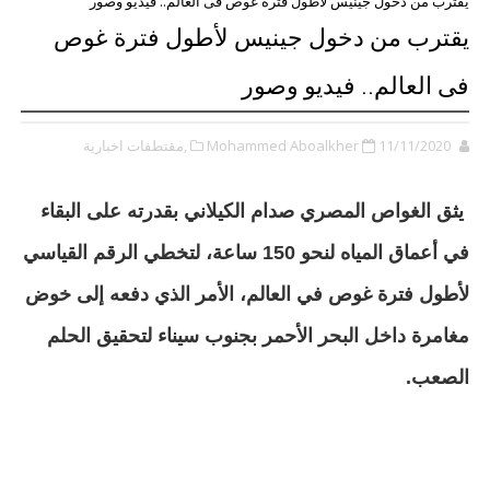
يقترب من دخول جينيس لأطول فترة غوص فى العالم.. فيديو وصور
يقترب من دخول جينيس لأطول فترة غوص
فى العالم.. فيديو وصور
11/11/2020
Mohammed Aboalkher
,مقتطفات اخبارية
يثق الغواص المصري صدام الكيلاني بقدرته على البقاء
في أعماق المياه لنحو 150 ساعة، لتخطي الرقم القياسي
لأطول فترة غوص في العالم، الأمر الذي دفعه إلى خوض
مغامرة داخل البحر الأحمر بجنوب سيناء لتحقيق الحلم
الصعب
.