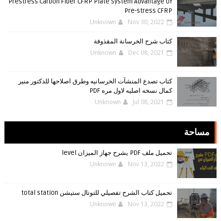
Prestress Carbon Fiber CFRP Plate System Advantage of
Pre-stress CFRP
Unknown
Nov 30, 2022
كتاب شرح الخرسانة المقذوفة
Unknown
Dec 08, 2021
كتاب تصدع المنشآت الخرسانيه وطرق اصلاحها للدكتور منير
كمال نسخه اصليه لاول مره PDF
Unknown
Jul 08, 2021
مساحة
تحميل ملف PDF يشرح جهاز الميزان level
Unknown
Nov 13, 2022
تحميل كتاب الشرح تفصيلي للتوتال ستيشن total station
Unknown
Nov 13, 2022