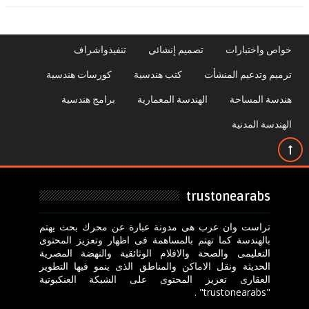
خواص واختبارات
تصميم إنشائي
تنفيذواشراف
ترميم وتدعيم المنشأت
كتب هندسية
كورسات هندسية
هندسة المساحة
الهندسة المعمارية
برامج هندسية
الهندسة المدنية
trustonearabs
تراست وان عرب هى مدونة عبارة عن محرك بحث يهتم
بالهندسة كما تهتم بالمساهمة فى اظهار وتعزيز المحتوى
التعليمى والصحة والافلام الوثائقية والنهضة المصرية
الحديثة ونقل الاماكن والمناطق الذى ينمو فيها التطوير
العقارى تعزيز المحتوى على الشبكة العنكبوتية
"trustonearabs" .