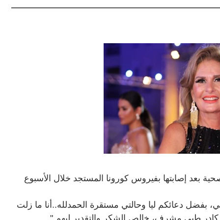
حية بعد إصابتها بفيروس كورونا المستجد خلال الأسبوع
تي، بفضل دعائكم ليا وحالتي مستقرة الحمدلله..أنا ما زلت
 كادر طبي مشرف، خالص الشكر والتقدير ليهم
".