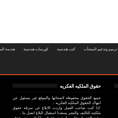
ترميم وتدعيم المنشأت
كتب هندسية
كورسات هندسية
هندسة الم
حقوق الملكيه الفكريه
جميع الحقوق محفوظة لاصحابها والموقع غير مسئول عن
انتهاك الحقوق الملكيه الفكريه ..
اذا كنت صاحب العمل واردت الابلاغ عن سرقة حقوق
ملكيته للتاليف والنشر يسعدنا استقبال البلاغ اتصل بنا ..
وعند الحصول علي ما يثبت حقوق ملكيتك سيتم حذف