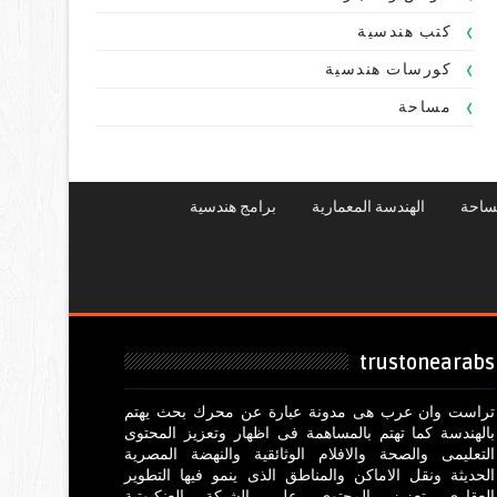
كتب هندسية
كورسات هندسية
مساحة
ساحة
الهندسة المعمارية
برامج هندسية
trustonearabs
تراست وان عرب هى مدونة عبارة عن محرك بحث يهتم
بالهندسة كما تهتم بالمساهمة فى اظهار وتعزيز المحتوى
التعليمى والصحة والافلام الوثائقية والنهضة المصرية
الحديثة ونقل الاماكن والمناطق الذى ينمو فيها التطوير
العقارى تعزيز المحتوى على الشبكة العنكبوتية