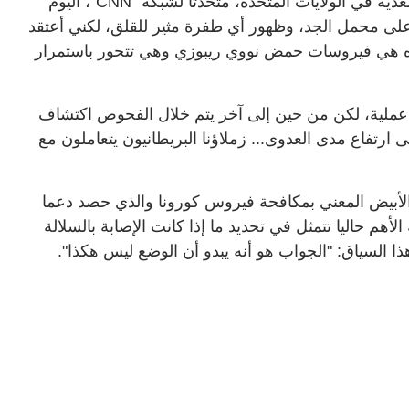
وقال فاوتشي، الذي يعتبر كبير خبراء الأمراض المعدية في الولايات المتحدة، متحدثا لشبكة "CNN"، اليوم
ا على محمل الجد، وظهور أي طفرة مثير للقلق، لكني أعتقد
هذه هي فيروسات حمض نووي ريبوزي وهي تتحور باستمرار
ية عملية، لكن من حين إلى آخر يتم خلال الفحوص اكتشاف
ارتفاع مدى العدوى... زملاؤنا البريطانيون يتعاملون مع
أبيض المعني بمكافحة فيروس كورونا والذي حصد دعما
لأهم حاليا تتمثل في تحديد ما إذا كانت الإصابة بالسلالة
 السياق: "الجواب هو أنه يبدو أن الوضع ليس هكذا".