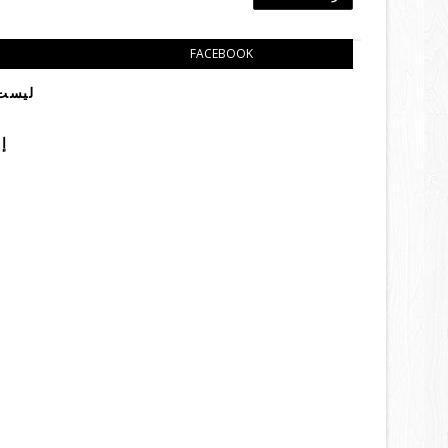
FACEBOOK
ليست 
إ