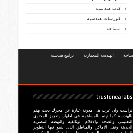
كتب هندسية
كورسات هندسية
مساحة
ساحة
الهندسة المعمارية
برامج هندسية
trustonearabs
تراست وان عرب هى مدونة عبارة عن محرك بحث يهتم
بالهندسة كما تهتم بالمساهمة فى اظهار وتعزيز المحتوى
التعليمى والصحة والافلام الوثائقية والنهضة المصرية
الحديثة ونقل الاماكن والمناطق الذى ينمو فيها التطوير
العقارى تعزيز المحتوى على الشبكة العنكبوتية