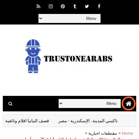
تاكسي المدينة.. الإسكندرية - مصر
قصف المانيا افلام وثائقية تاريخية ك
Home
مقتطفات اخبارية