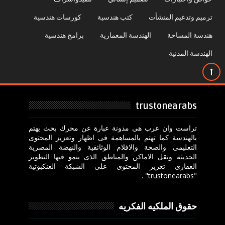
ترميم وتدعيم المنشأت
كتب هندسية
كورسات هندسية
هندسة المساحة
الهندسة المعمارية
برامج هندسية
الهندسة المدنية
trustonearabs
تراست وان عرب هى مدونة عبارة عن محرك بحث يهتم
بالهندسة كما تهتم بالمساهمة فى اظهار وتعزيز المحتوى
التعليمى والصحة والافلام الوثائقية والنهضة المصرية
الحديثة ونقل الاماكن والمناطق الذى ينمو فيها التطوير
العقارى تعزيز المحتوى على الشبكة العنكبوتية
"trustonearabs" .
حقوق الملكيه الفكريه