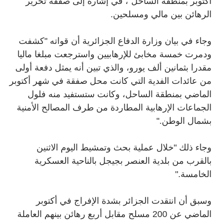
أكتوبر بمنطقة الساحل"، في إشارة إلى صفقة تحرير
الرهائن بين مالي ومسلحين
.
وجاء في بيان وزارة الدفاع الجزائرية أن قواته "كشفت
ودمرت خمسة مخابئ للإرهابيين واسترجعت مبلغا ماليا
مقدرا بثمانين ألف يورو، والذي تبين أنه يمثل دفعة أولى
من عائدات الفدية التي كانت محل صفقة في شهر أكتوبر
الماضي بمنطقة الساحل، وكانت ستستفيد منه فلول
الجماعات الإرهابية المطاردة من طرف المصالح الأمنية
بشمال الوطن
".
وجاء ذلك "خلال عملية بحث وتمشيط اليوم الاثنين
بالقرب من بلدية العنصر بجيجل بالناحية العسكرية
الخامسة
".
وسبق أن انتقدت الجزائر بشدة الإفراج في أكتوبر
الماضي عن 200 مسلح مقابل أربع رهائن بينهم العاملة