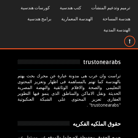
ترميم وتدعيم المنشأت
كتب هندسية
كورسات هندسية
هندسة المساحة
الهندسة المعمارية
برامج هندسية
الهندسة المدنية
trustonearabs
تراست وان عرب هى مدونة عبارة عن محرك بحث يهتم
بالهندسة كما تهتم بالمساهمة فى اظهار وتعزيز المحتوى
التعليمى والصحة والافلام الوثائقية والنهضة المصرية
الحديثة ونقل الاماكن والمناطق الذى ينمو فيها التطوير
العقارى تعزيز المحتوى على الشبكة العنكبوتية
"trustonearabs" .
حقوق الملكيه الفكريه
جميع الحقوق محفوظة لاصحابها والموقع غير مسئول عن