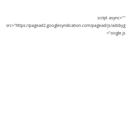
script async=""
src="https://pagead2.googlesyndication.com/pagead/js/adsbyg
oogle.js">