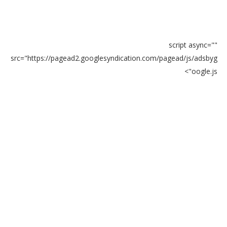
script async=""
src="https://pagead2.googlesyndication.com/pagead/js/adsbyg
oogle.js">