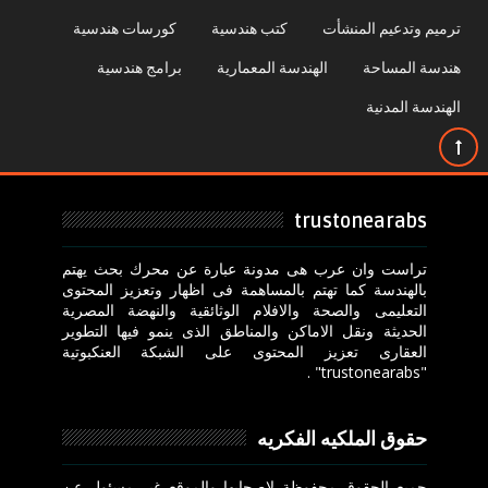
ترميم وتدعيم المنشأت
كتب هندسية
كورسات هندسية
هندسة المساحة
الهندسة المعمارية
برامج هندسية
الهندسة المدنية
trustonearabs
تراست وان عرب هى مدونة عبارة عن محرك بحث يهتم
بالهندسة كما تهتم بالمساهمة فى اظهار وتعزيز المحتوى
التعليمى والصحة والافلام الوثائقية والنهضة المصرية
الحديثة ونقل الاماكن والمناطق الذى ينمو فيها التطوير
العقارى تعزيز المحتوى على الشبكة العنكبوتية
"trustonearabs" .
حقوق الملكيه الفكريه
جميع الحقوق محفوظة لاصحابها والموقع غير مسئول عن