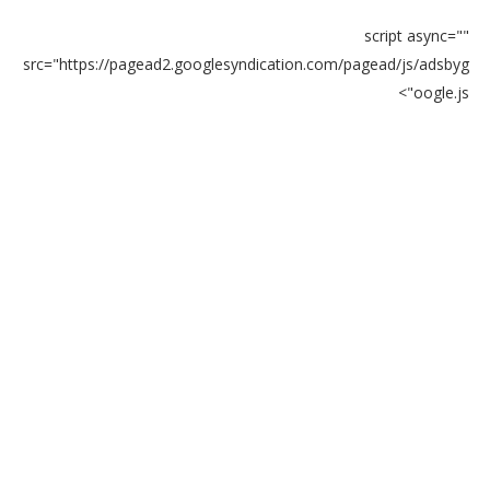
script async=""
src="https://pagead2.googlesyndication.com/pagead/js/adsbyg
oogle.js">