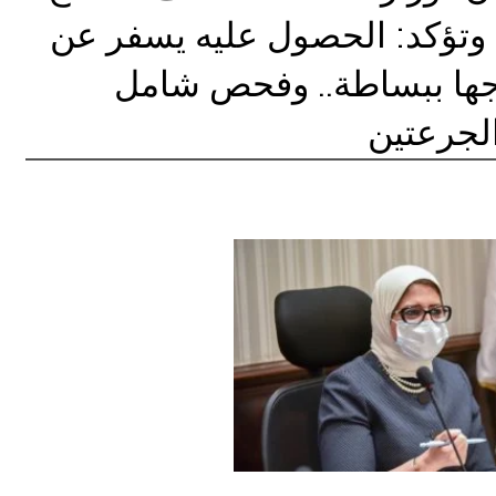
وتؤكد: الحصول عليه يسفر عن
لاجها ببساطة.. وفحص شامل
لجرعتين