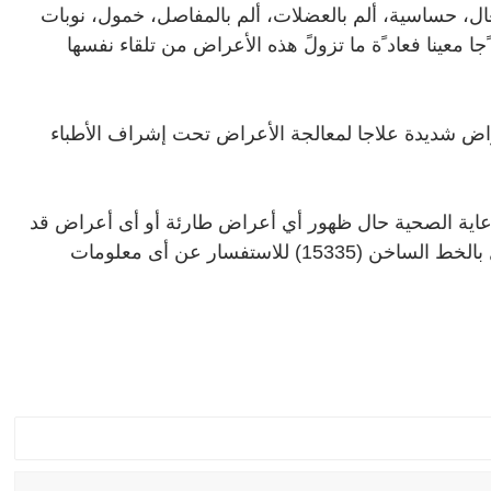
ال، حساسية، ألم بالعضلات، ألم بالمفاصل، خمول، نوبات
 معينا فعاد ًة ما تزولً هذه الأعراض من تلقاء نفسها
راض شديدة علاجا لمعالجة الأعراض تحت إشراف الأطباء
عاية الصحية حال ظهور أي أعراض طارئة أو أى أعراض قد
ترغب معها فى استشارة الطبيب، ويمكن الإتصال بالخط الساخن (15335) للاستفسار عن أى معلومات