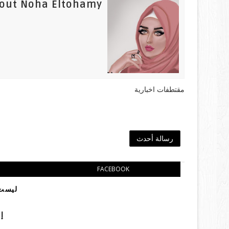
out Noha Eltohamy
مقتطفات اخبارية
رسالة أحدث
FACEBOOK
ليست 
إ