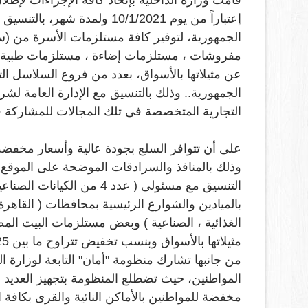
قامت وزارة الداخلية بإتخاذ كافة الإجراءات لإطل
إعتباراً من يوم 10/1/2021 و
الجمهورية، لتوفير كافة مستلزمات الأسرة من (سل
مفروشات ، مستلزمات إضاءة ، مستلزمات طبية و
الجمهورية.. وذلك بالتنسيق مع الإدارة العامة ل
التجارية المتخصصة فى تلك المجالات للمشاركة ف
وذلك بالمنافذ والسرادقات الموضحة على الموقع 
بالميادين والشوارع الرئيسية بمحافظات ( القاهرة 
الغذائية ، الصناعية ) وبعض مستلزمات البيت ا
مثيلاتها بالأسواق وبنسب تخفيض تتراوح ما بين 25% إلى 60
من جانبها تشارك منظومة "أمان" التابعة لوزارة ال
المواطنين، حيث تضطلع المنظومة بتجهيز العديد من
مخفضة للمواطنين بالأماكن النائية والقرى بكافة