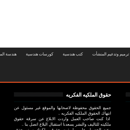
ترميم وتدعيم المنشأت
كتب هندسية
كورسات هندسية
هندسة الم
حقوق الملكيه الفكريه
جميع الحقوق محفوظة لاصحابها والموقع غير مسئول عن
انتهاك الحقوق الملكيه الفكريه ..
اذا كنت صاحب العمل واردت الابلاغ عن سرقة حقوق
ملكيته للتاليف والنشر يسعدنا استقبال البلاغ اتصل بنا ..
وعند الحصول علي ما يثبت حقوق ملكيتك سيتم حذف