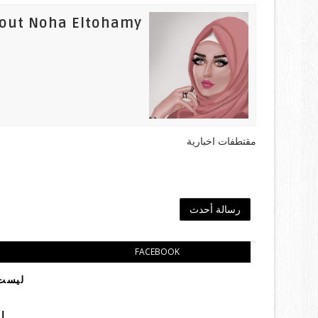
out Noha Eltohamy
مقتطفات اخبارية
رسالة أحدث
FACEBOOK
ليست 
إ