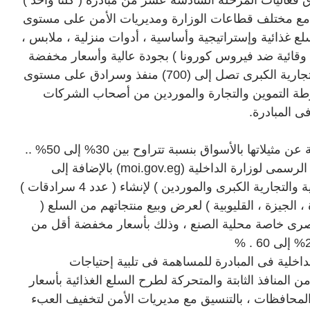
اق فعاليات المرحلة السادسة عشر من مبادرة ( كلنا واحد )
لمدة شهر، بالتنسيق مع مختلف قطاعات الوزارة ومديريات الأمن على مستوى
ع غذائية وإستراتيجية وأساسية ، أدوات منزلية ، ملابس ،
قائية ضد فيروس كورونا ) بجودة عالية وأسعار مخفضة
عن مثيلاتها بالأسواق، بعدد من فروع السلاسل التجارية الكبرى تصل إلى (700) منفذ وسرادق على مستوى
شرطة التموين والتجارة والموردين من أصحاب الشركات
ى المبادرة
.
على أن تتوافر السلع بجودة عالية وأسعار مخفضة عن مثيلاتها بالأسواق بنسبة تتراوح بين 30% إلى 50% ..
الرسمى لوزارة الداخلية
(moi.gov.eg)
بالإضافة إلى
التنسيق مع مسئولى ( عدد 4 من الكيانات الصناعية والتجارية الكبرى والموردين ) لإنشاء ( عدد 4 سرادقات )
، الجيزة ، القليوبية ) لعرض وبيع منتجاتهم من السلع (
لمصرى خاصة محلية الصنع ، وذلك بأسعار مخفضة أقل من
% .
داخلية فى المبادرة للمساهمة فى تلبية إحتياجات
 المنافذ الثابتة والمتحركة لطرح السلع الغذائية بأسعار
 المحافظات ، بالتنسيق مع مديريات الأمن لتخفيف العبء