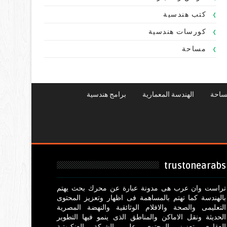
كتب هندسية
كورسات هندسية
مساحة
ساحة
الهندسة المعمارية
برامج هندسية
trustonearabs
تراست وان عرب هى مدونة عبارة عن محرك بحث يهتم
بالهندسة كما تهتم بالمساهمة فى اظهار وتعزيز المحتوى
التعليمى والصحة والافلام الوثائقية والنهضة المصرية
الحديثة ونقل الاماكن والمناطق الذى ينمو فيها التطوير
العقارى تعزيز المحتوى على الشبكة العنكبوتية