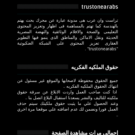
trustonearabs
تراست وان عرب هى مدونة عبارة عن محرك بحث يهتم
بالهندسة كما تهتم بالمساهمة فى اظهار وتعزيز المحتوى
التعليمى والصحة والافلام الوثائقية والنهضة المصرية
الحديثة ونقل الاماكن والمناطق الذى ينمو فيها التطوير
العقارى تعزيز المحتوى على الشبكة العنكبوتية
"trustonearabs" .
حقوق الملكيه الفكريه
جميع الحقوق محفوظة لاصحابها والموقع غير مسئول عن
انتهاك الحقوق الملكيه الفكريه ..
اذا كنت صاحب العمل واردت الابلاغ عن سرقة حقوق
ملكيته للتاليف والنشر يسعدنا استقبال البلاغ اتصل بنا ..
وعند الحصول علي ما يثبت حقوق ملكيتك سيتم حذف
العمل فورا ونضمن لك عدم اضافته علي موقعنا مرة اخري
..
إجمالي مرات مشاهدة الصفحة