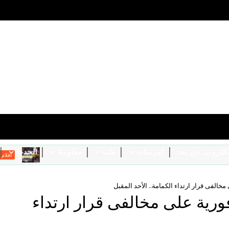
الكترونى عن بعد
كورسات
طب
معلومة
الحدث
تا
افلام وثائقية
ا غرامة فورية على مخالفى قرار ارتداء