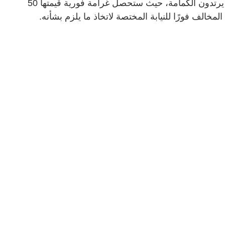
للأفراد الذين لا يُطبقون الإجراءات الاحترازية، ولا يرتدون الكمامة، حيث ستحصل غرامة فورية قيمتها 50
لمخالف فورًا للنيابة المختصة لاتخاذ ما يلزم بشأنه
.