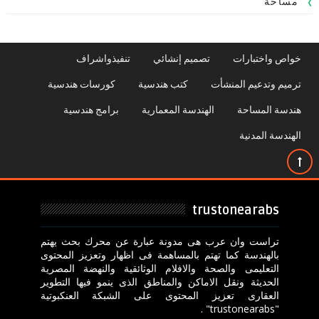
مساحة
خواص واختبارات
تصميم إنشائي
تنفيذواشراف
ترميم وتدعيم المنشأت
كتب هندسية
كورسات هندسية
هندسة المساحة
الهندسة المعمارية
برامج هندسية
الهندسة المدنية
trustonearabs
تراست وان عرب هى مدونة عبارة عن محرك بحث يهتم
بالهندسة كما تهتم بالمساهمة فى اظهار وتعزيز المحتوى
التعليمى والصحة والافلام الوثائقية والنهضة المصرية
الحديثة ونقل الاماكن والمناطق الذى ينمو فيها التطوير
العقارى تعزيز المحتوى على الشبكة العنكبوتية
"trustonearabs" .