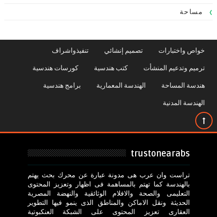
مساحة
خواص واختبارات
تصميم إنشائي
تنفيذواشراف
ترميم وتدعيم المنشأت
كتب هندسية
كورسات هندسية
هندسة المساحة
الهندسة المعمارية
برامج هندسية
الهندسة المدنية
trustonearabs
تراست وان عرب هى مدونة عبارة عن محرك بحث يهتم
بالهندسة كما تهتم بالمساهمة فى اظهار وتعزيز المحتوى
التعليمى والصحة والافلام الوثائقية والنهضة المصرية
الحديثة ونقل الاماكن والمناطق الذى ينمو فيها التطوير
العقارى تعزيز المحتوى على الشبكة العنكبوتية