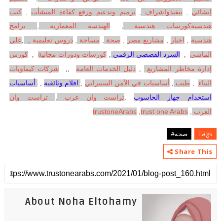
إنشائي
,
تنفيذواشراف
,
ترميم وتدعيم ورفع كفاءة المنشأت
,
كتب
هندسية
,
الهندسة المعمارية
,
برامج
كورسات هندسية
هندسية
,
اخبار
,
مشاريع مصر
,
صحة
,
مساحة
,
دروس تعليمية
,
,
علي
الماشي
,
السرد القصصي الرقمي
,
كورسات ودورات مجانية
,
كورس
إدارة مخاطر المشاريع
,
دليل الخدمات العامة
,
,
شركات كيماويات
البناء
,
طيب
,
أساسيات في الأمن السيبراني
,
افلام وثائقية
,
أساسيات
تراست وان عرب
,
تراست وان
استخدام جهاز الحاسوب
,
العرب
,
trust one Arabs
,
trustoneArabs
Tags
صحة#
Share This
About Noha Eltohamy