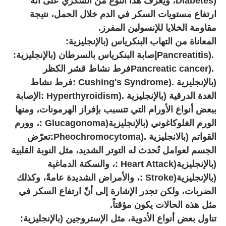
Diabetes)
، ويُعرّف هذا النوع من السكري على أنّه
ارتفاع مستويات السكر في الدم خلال الحمل، نتيجة
مقاومة الخلايا للإنسولين المفرز
.
المعاناة من التهاب البنكرياس (بالإنجليزية
:
Pancreatitis).
إصابة البنكرياس بالسرطان (بالإنجليزية
:
Pancreatic cancer).
فرط نشاط قشر الكظر
(بالإنجليزية
: Cushing's Syndrome).
فرط نشاط
الغدة الدرقية (بالإنجليزية
: Hyperthyroidism).
الإصابة
ببعض أنواع الأورام التي تتسبب بإفراز الهرمونات، ومنها
الورم الغلوكاغوني (بالإنجليزية
: Glucagonoma)
، وورم
القواتم (بالانجليزية
:Pheochromocytoma).
تعرّض
الجسم لعوامل تُحدث له التوتر الشديد، مثل النوبة القلبية
(بالإنجليزية
: Heart Attack)
، والسكتة الدماغية
(بالإنجليزية
: Stroke)
، والأمراض الشديدة عامةً، وكذلك
الضربات، ولكن تجدر الإشارة إلى أنّ ارتفاع السكر في
مثل هذه الحالات يكون مؤقتاً
.
تناول بعض أنواع الأدوية، مثل الإستروجين (بالإنجليزية
: