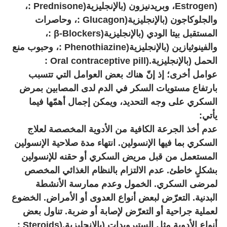
Estrogen)
، وبريدنيزون (بالإنجليزية
: Prednisone)
،
والجلوكاجون (بالإنجليزية
: Glucagon)
، وحاصرات
المستقبل بيتا الودي (بالإنجليزية
: β-Blockers)
،
والفينوثيازين (بالإنجليزية
: Phenothiazine)
، وحبوب منع
الحمل (بالإنجليزية
: Oral contraceptive pill).
عوامل أخرى؛ إذ إنّ هناك بعض العوامل التي تتسبب
بارتفاع مستويات السكر في الدم لدى المصابين بمرض
السكري على وجه التحديد، ويمكن إجمال أهمّها فيما
يأتي:
عدم أخذ الجرعة الكافية من الأدوية المخصصة لعلاج
السكري بما فيها الإنسولين. انتهاء مدة صلاحية الإنسولين
المستعمل من قبل مريض السكري أو حقنه للإنسولين
بشكلٍ خاطئ. عدم الالتزام بالنظام الغذائي المخصص
لمرضى السكري. الخمول وعدم ممارسة الأنشطة
البدنية. التعرّض لبعض أنواع العدوى أو الأمراض. الخضوع
لعملية جراحية أو التعرّض لإصابة أو ضربة. تناول بعض
أنواع الأدوية مثل الستيرويدات (بالإنجليزية
: Steroids).