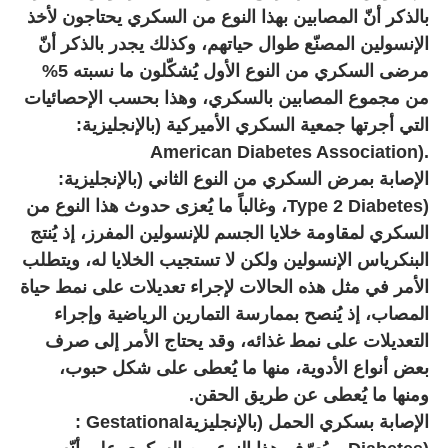
بالذكر أنّ المصابين بهذا النوع من السكري يحتاجون لأخذ
الإنسولين المصنّع طوال حياتهم، وكذلك يجدر بالذكر أنّ
مرضى السكري من النوع الأول يُشكّلون ما نسبته 5%
من مجموع المصابين بالسكري، وهذا بحسب الإحصائيات
التي أجرتها جمعية السكري الأميركية (بالإنجليزية
:
American Diabetes Association).
الإصابة بمرض السكري من النوع الثاني (بالإنجليزية
:
Type 2 Diabetes)
، وغالباً ما يُعزى حدوث هذا النوع من
السكري لمقاومة خلايا الجسم للإنسولين المفرز، إذ يُنتج
البنكرياس الإنسولين ولكن لا تستجيب الخلايا له، ويتطلب
الأمر في مثل هذه الحالات لإجراء تعديلات على نمط حياة
المصاب، إذ يُنصح بممارسة التمارين الرياضية وإجراء
التعديلات على نمط غذائه، وقد يحتاج الأمر إلى صرف
بعض أنواع الأدوية، منها ما يُعطى على شكل حبوب،
ومنها ما يُعطى عن طريق الحقن
.
الإصابة بسكري الحمل (بالإنجليزية
: Gestational