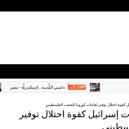
الكترونى عن بعد
كورسات
طب
معلومة
الحدث
تاكسي المدينة.. الإسكندرية - مصر
افلام وثائقية
ا
يل كقوة احتلال توفير لقاحات كورونا للشعب الفلسطيني
ت إسرائيل كقوة احتلال توفير
لسطيني