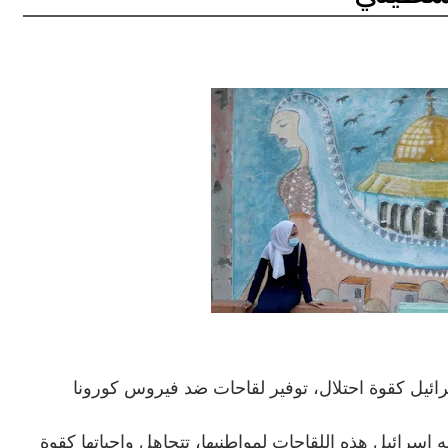
رائيل كقوة احتلال، توفير لقاحات ضد فيروس كورونا
 إسرائيل هذه اللقاحات لمواطنيها، تتجاهل واجباتها كقوة