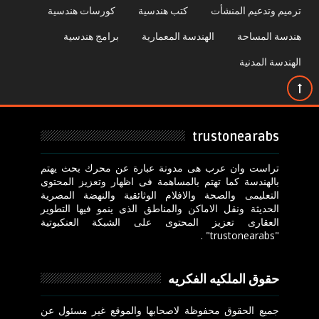
ترميم وتدعيم المنشأت
كتب هندسية
كورسات هندسية
هندسة المساحة
الهندسة المعمارية
برامج هندسية
الهندسة المدنية
trustonearabs
تراست وان عرب هى مدونة عبارة عن محرك بحث يهتم
بالهندسة كما تهتم بالمساهمة فى اظهار وتعزيز المحتوى
التعليمى والصحة والافلام الوثائقية والنهضة المصرية
الحديثة ونقل الاماكن والمناطق الذى ينمو فيها التطوير
العقارى تعزيز المحتوى على الشبكة العنكبوتية
"trustonearabs" .
حقوق الملكيه الفكريه
جميع الحقوق محفوظة لاصحابها والموقع غير مسئول عن