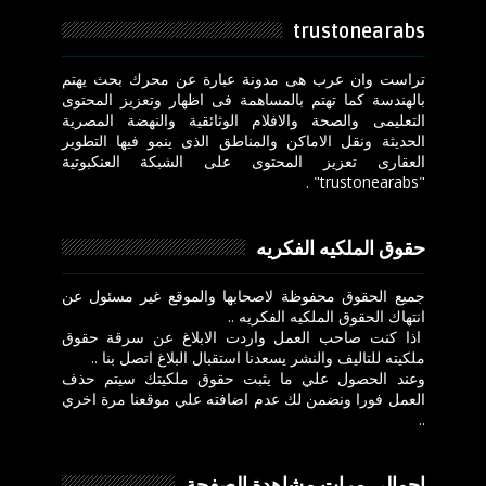
trustonearabs
تراست وان عرب هى مدونة عبارة عن محرك بحث يهتم
بالهندسة كما تهتم بالمساهمة فى اظهار وتعزيز المحتوى
التعليمى والصحة والافلام الوثائقية والنهضة المصرية
الحديثة ونقل الاماكن والمناطق الذى ينمو فيها التطوير
العقارى تعزيز المحتوى على الشبكة العنكبوتية
"trustonearabs" .
حقوق الملكيه الفكريه
جميع الحقوق محفوظة لاصحابها والموقع غير مسئول عن
انتهاك الحقوق الملكيه الفكريه ..
اذا كنت صاحب العمل واردت الابلاغ عن سرقة حقوق
ملكيته للتاليف والنشر يسعدنا استقبال البلاغ اتصل بنا ..
وعند الحصول علي ما يثبت حقوق ملكيتك سيتم حذف
العمل فورا ونضمن لك عدم اضافته علي موقعنا مرة اخري
..
إجمالي مرات مشاهدة الصفحة