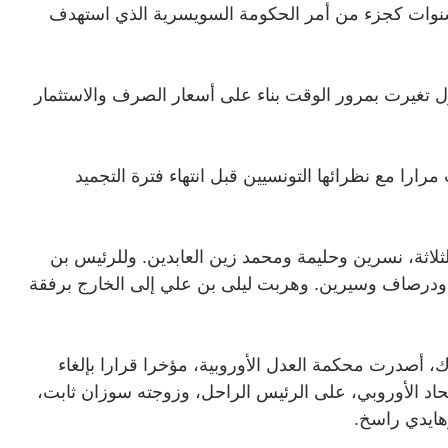
لي 67 مليون دولار اليوم)، لمدة أقصاها 10 سنوات كجزء من أمر الحكومة السويسرية الذي استهدف
ل تغيرت بمرور الوقت بناء على أسعار الصرف والاستثمار
را مع نظرائها التونسيين قبل انتهاء فترة التجميد
لثلاثة، نسرين وحليمة ومحمد زين العابدين. وللرئيس بن
 ودرصاف وسيرين. وهربت ليلى بن علي إلى الخارج برفقة
 أصدرت محكمة العدل الأوروبية، مؤخرا قرارا بإلغاء
حاد الأوروبي، على الرئيس الراحل، وزوجته سوزان ثابت،
وهايدي راسخ
.