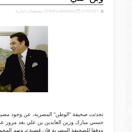
1/19/2021
Noha Eltohamy
,مقتطفات اخبارية
تحدثت صحيفة "الوطن" المصرية، عن وجود مصير 
حسني مبارك وزين العابدين بن علي بعد مرور عش
ووفقا للصحيفة المصرية فإن قضية ثروتهم المجمد