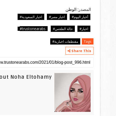
المصدر:
الوطن
أخبار اليوم#
اخبار مصر#
اخبار السعودية#
trustonearabs#
اخبار#
حالة الطقس#
Tags
مقتطفات اخبارية#
Share This
out Noha Eltohamy