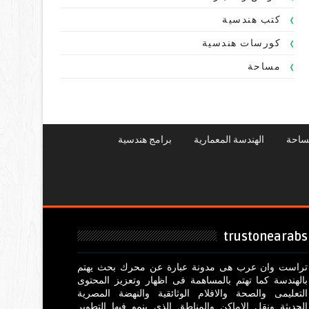
كتب هندسية
كورسات هندسية
مساحة
ساحة
الهندسة المعمارية
برامج هندسية
trustonearabs
تراست وان عرب هى مدونة عبارة عن محرك بحث يهتم
بالهندسة كما تهتم بالمساهمة فى اظهار وتعزيز المحتوى
التعليمى والصحة والافلام الوثائقية والنهضة المصرية
الحديثة ونقل الاماكن والمناطق الذى ينمو فيها التطوير