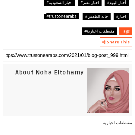
أخبار اليوم#
اخبار مصر#
اخبار السعودية#
trustonearabs#
اخبار#
حالة الطقس#
Tags
مقتطفات اخبارية#
Share This
About Noha Eltohamy
مقتطفات اخبارية