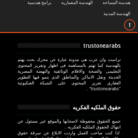
هندسة المساحة
الهندسة المعمارية
برامج هندسية
الهندسة المدنية
trustonearabs
تراست وان عرب هى مدونة عبارة عن محرك بحث يهتم
بالهندسة كما تهتم بالمساهمة فى اظهار وتعزيز المحتوى
التعليمى والصحة والافلام الوثائقية والنهضة المصرية
الحديثة ونقل الاماكن والمناطق الذى ينمو فيها التطوير
العقارى تعزيز المحتوى على الشبكة العنكبوتية
"trustonearabs" .
حقوق الملكيه الفكريه
جميع الحقوق محفوظة لاصحابها والموقع غير مسئول عن
انتهاك الحقوق الملكيه الفكريه ..
اذا كنت صاحب العمل واردت الابلاغ عن سرقة حقوق