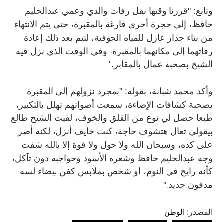
وتابع: "قررنا وقتها نقل رفات والدي وعمي عبدالحليم
حافظ، إلى حجرة أخرى فارغة بالمقبرة، حتى يتم الانتهاء
من بناء جدار عازل للمياه الجوفية، لتتم بعد ذلك إعادة
رفاتهما إلى مكانهما بالمقبرة، وفي الوقت الذي نزل فيه
الشيخ بصحبة عمال بالمقابر
".
وأكد محمد شبانة، بقوله: "بمجرد نزولهم إلى المقبرة
بصحبة كشافات الإضاءة، سمعت أصواتهم تهلل بالتكبير،
طبعا حصل لي نوع من القلق والخوف، لقيت الشيخ طالع
بيقولي تعال هتشوف حاجة، كنت خايف أنزل، لكنه أصر
على كده، وسبحان الله ولا حول ولا قوة إلا بالله شفت
وجه عبدالحليم حافظ وشعره الأسود وحواجبه دون تآكل،
كأنه رايح في النوم، أو شخص بملابس كفن بيضاء لسه
مدفون جديد
".
المصدر:
الوطن