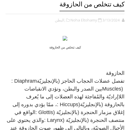
كيف تتخلص من الحازوقة
3/13/2024
Noha Eltohamy
,البطن
كيف تتخلص من الحازوقة
الحازوقة
تفصل عضلات الحجاب الحاجز (بالإنجليزيّة
: Diaphram
Muscles)
بين الصدر والبطن، وتؤدي الانقباضات
اللاإراديّة والمُفاجئة لهذه العضلات إلى ما يُعرف
بالحازوقة (بالإنجليزيّة
: Hiccups)
، ممّا يؤدي بدوره إلى
إغلاق مزمار الحنجرة (بالإنجليزيّة
: Glottis)
الواقع في
منتصف الحنجرة (بالإنجليزيّة
: Larynx)
والذي يحتوي على
الأحبال الصوتيّة، وبالتالي إلى ظهور صوت الحازوقة عند