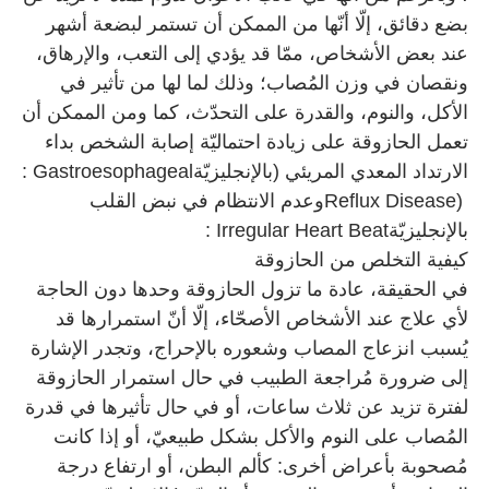
بضع دقائق، إلّا أنّها من الممكن أن تستمر لبضعة أشهر
عند بعض الأشخاص، ممّا قد يؤدي إلى التعب، والإرهاق،
ونقصان في وزن المُصاب؛ وذلك لما لها من تأثير في
الأكل، والنوم، والقدرة على التحدّث، كما ومن الممكن أن
تعمل الحازوقة على زيادة احتماليّة إصابة الشخص بداء
الارتداد المعدي المريئي (بالإنجليزيّة
: Gastroesophageal
Reflux Disease)
وعدم الانتظام في نبض القلب
بالإنجليزيّة
: Irregular Heart Beat
كيفية التخلص من الحازوقة
في الحقيقة، عادة ما تزول الحازوقة وحدها دون الحاجة
لأي علاج عند الأشخاص الأصحّاء، إلّا أنّ استمرارها قد
يُسبب انزعاج المصاب وشعوره بالإحراج، وتجدر الإشارة
إلى ضرورة مُراجعة الطبيب في حال استمرار الحازوقة
لفترة تزيد عن ثلاث ساعات، أو في حال تأثيرها في قدرة
المُصاب على النوم والأكل بشكل طبيعيّ، أو إذا كانت
مُصحوبة بأعراض أخرى: كألم البطن، أو ارتفاع درجة