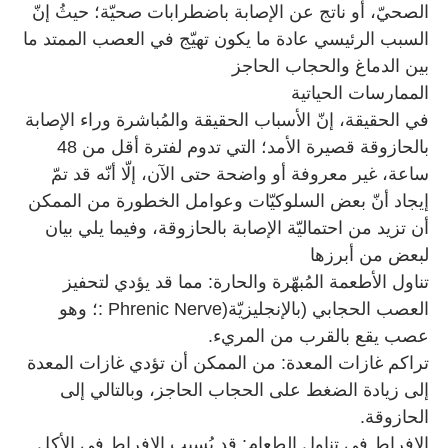
الصحيّ، أو ناتج عن الإصابة باضطرابات صحيّة؛ حيثُ إنّ
السبب الرئيسي عادة ما يكون تهيّج في العصب الممتد ما
بين الدماغ والحجاب الحاجز
الممارسات الحياتية
في الحقيقة، إنّ الأسباب الحقيقة والمُباشرة وراء الإصابة
بالحازوقة قصيرة الأمد؛ التي تدوم لفترة أقل من 48
ساعة، غير معروفة أو واضحة حتى الآن، إلّا أنّه قد تمّ
إيجاد أنّ بعض السلوكيّات وعوامل الخطورة من الممكن
أن تزيد من احتماليّة الإصابة بالحازوقة، وفيما يلي بيان
لبعض من أبرزها
تناول الأطعمة المُبهّرة والحارة: مما قد يؤدي لتحفيز
العصب الحجابي (بالإنجليزيّة
: Phrenic Nerve)
؛ وهو
عصب يقع بالقرب من المريء
.
تراكم غازات المعدة: من الممكن أن تؤدي غازات المعدة
إلى زيادة الضغط على الحجاب الحاجز، وبالتالي إلى
الحازوقة
.
الإفراط في تناول الطعام: قد يُسبب الإفراط في الأكل