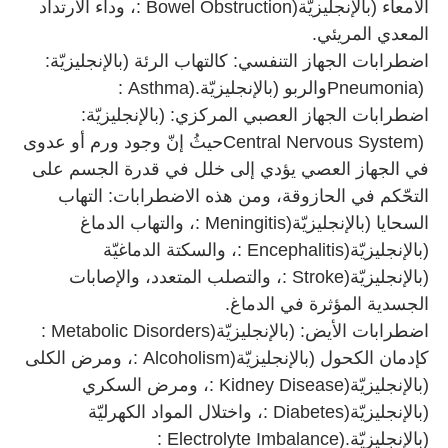
الأمعاء (بالإنجليزيّة
: Bowel Obstruction)
، وداء الارتداد
المعدي المريئي
.
اضطرابات الجهاز التنفسي: كالتهاب الرئة (بالإنجليزيّة
:
Pneumonia)
والربو (بالإنجليزيّة
: Asthma).
اضطرابات الجهاز العصبي المركزي: (بالإنجليزيّة
:
Central Nervous System)
حيثُ إنّ وجود ورم أو عدوى
في الجهاز العصي يؤدي إلى خلل في قدرة الجسم على
التحّكم في الحازوقة، ومن هذه الاضطرابات: التهاب
السحايا (بالإنجليزيّة
: Meningitis)
، والتهاب الدماغ
(بالإنجليزيّة
: Encephalitis)
، والسكتة الدماغيّة
(بالإنجليزيّة
: Stroke)
، والتصلب المتعدد، والإصابات
الجسدية المؤثرة في الدماغ
.
اضطرابات الأيض: (بالإنجليزيّة
: Metabolic Disorders)
كإدمان الكحول (بالإنجليزيّة
: Alcoholism)
، ومرض الكلى
(بالإنجليزيّة
: Kidney Disease)
، ومرض السكري
(بالإنجليزيّة
: Diabetes)
، واختلال المواد الكهرليّة
(بالإنجليزيّة
: Electrolyte Imbalance).