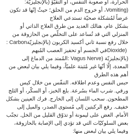
الحرارة، أو صعوبة التنفس، أو التقيّؤ (بالإنجليزيّة
:
Vomiting)
، أو خروج الدم من الحلق؛ حيثُ إنّها قد تكون
عرضاً لمُشكلة صحيّة تستدعي العلاج
بشكل عام، هنالك العديد من طرق العلاج الذاتي أو
المنزلي التي قد تُساعد على التخلّص من الحازوقة من
خلال رفع نسبة ثاني أكسيد الكربون (بالإنجليزيّة
: Carbon
Dioxide)
في الجسم أو تحفيز العصب المُبهم
(بالإنجليزيّة
: Vagus Nerve)
المُمتد من الدماغ إلى
المعدة، إلّا أنّها غير مُثبتة علميّاً، وفيما يلي بيان لبعض من
أهم هذه الطرق
حبس النفس وعدم اطلاقه. التنفّس من خلال كيس
ورقي. شرب الماء بسُرعة. بلع الخبز، أو السكّر، أو الثلج
المطحون. سحب اللسان إلى الخارج. فرك العينين بشكل
خفيف. رفع الركبتين إلى مُستوى الصدر، والميل إلى
الأمام. العض على ليمونة أو تذوّق القليل من الخل. تجنّب
بعض السلوكيّات التي قد تؤدي إلى الإصابة بالحازوقة،
وفيما يلي بيان لبعض منها
: