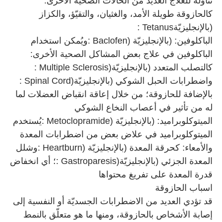
تناوله للعلاج العديد من الحالات الصحيّة الأخرى:
كالحازوقة طويلة الأمد، والغثيان، والتقيّؤ، والكزاز
(بالإنجليزيّة
: Tetanus
الباكلوفين: (بالإنجليزيّة
: Baclofen)
ويُمكن استخدام
الباكلوفين في علاج بعض المشاكل الصحية الأخرى:
كالتصلب المتعدد (بالإنجليزيّة
: Multiple Sclerosis)
واضطرابات الحبل الشوكي (بالإنجليزيّة
: Spinal Cord)
بالإضافة للحازوقة؛ من خلال إعاقة انقباض العضلات لما
له من تأثير في أعصاب النخاع الشوكي
الميتوكلوبراميد: (بالإنجليزيّة
: Metoclopramide)
يُستخدم
الميتوكلوبراميد في علاض بعض من اضطرابات المعدة
والأمعاء: كحرقة المعدة (بالإنجليزيّة
: Heartburn)
وشلل
المعدة الجزئي (بالإنجليزيّة
: Gastroparesis)
؛ أي انخفاض
قدرة المعدة على تفريغ محتواها
اسباب الحازوقة
قد تؤدي العديد من الاضطرابات الجسديّة أو النفسية إلى
إصابة الأشخاص بالحازوقة، ومنها ما هو متعلّق بالنمط