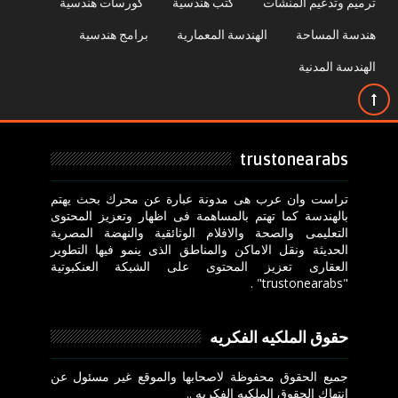
ترميم وتدعيم المنشأت
كتب هندسية
كورسات هندسية
هندسة المساحة
الهندسة المعمارية
برامج هندسية
الهندسة المدنية
trustonearabs
تراست وان عرب هى مدونة عبارة عن محرك بحث يهتم
بالهندسة كما تهتم بالمساهمة فى اظهار وتعزيز المحتوى
التعليمى والصحة والافلام الوثائقية والنهضة المصرية
الحديثة ونقل الاماكن والمناطق الذى ينمو فيها التطوير
العقارى تعزيز المحتوى على الشبكة العنكبوتية
"trustonearabs" .
حقوق الملكيه الفكريه
جميع الحقوق محفوظة لاصحابها والموقع غير مسئول عن
انتهاك الحقوق الملكيه الفكريه ..