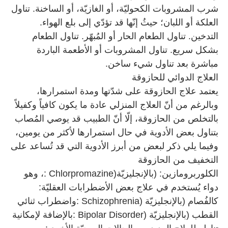
شرب المشروبات الكحوليّة، أو الغازيّة، أو الساخنة. تناول
العلكة أو اللبان؛ حيثُ إنّها قد تؤدّي إلى بلع الهواء.
التدخين. تناول الطعام الحار أو المُبهّر. تناول الطعام
بشكل سريع. تناول المشروبات أو الأطعمة الباردة
مباشرة بعد تناول شيء ساخن
.
العلاج الدوائي للحازوقة
يعتمد علاج الحازوقة على شدّتها ومدة استمرارها،
وبالرغم من أنّ العلاج المنزلي عادة ما يكون كافياً وكفيلاً
بالتخلص من الحازوقة، إلّا أنّ الطبيب قد يوصي المُصاب
بتناول بعض الأدوية في حال استمرارها لأكثر من يومين،
وفيما يلي ذكر لبعض من أبرز الأدوية التي قد تُساعد على
التخفيف من الحازوقة
الكلوربرومازين: (بالإنجليزيّة
: Chlorpromazine)
، وهو
دواء يُستخدم في علاج بعض الأضطرابات العقليّة:
كالفُصام (بالإنجليزيّة
: Schizophrenia)
واضطراب ثنائي
القطب (بالإنجليزيّة
: Bipolar Disorder)
بالإضافة لإمكانية