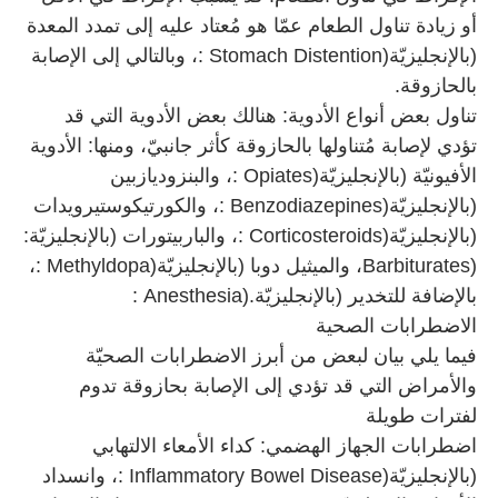
أو زيادة تناول الطعام عمّا هو مُعتاد عليه إلى تمدد المعدة
(بالإنجليزيّة
: Stomach Distention)
، وبالتالي إلى الإصابة
بالحازوقة
.
تناول بعض أنواع الأدوية: هنالك بعض الأدوية التي قد
تؤدي لإصابة مُتناولها بالحازوقة كأثر جانبيّ، ومنها: الأدوية
الأفيونيّة (بالإنجليزيّة
: Opiates)
، والبنزوديازبين
(بالإنجليزيّة
: Benzodiazepines)
، والكورتيكوستيرويدات
(بالإنجليزيّة
: Corticosteroids)
، والباربيتورات (بالإنجليزيّة
:
Barbiturates)
، والميثيل دوبا (بالإنجليزيّة
: Methyldopa)
،
بالإضافة للتخدير (بالإنجليزيّة
: Anesthesia).
الاضطرابات الصحية
فيما يلي بيان لبعض من أبرز الاضطرابات الصحيّة
والأمراض التي قد تؤدي إلى الإصابة بحازوقة تدوم
لفترات طويلة
اضطرابات الجهاز الهضمي: كداء الأمعاء الالتهابي
(بالإنجليزيّة
: Inflammatory Bowel Disease)
، وانسداد