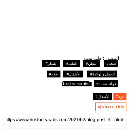
المصدر : طب ويب
صحة#
البطن#
القلب#
السكر#
الحمل والولادة#
الأطفال#
علاج#
trustonearabs
فوائد صحية#
Tags
الأطفال#
Share This