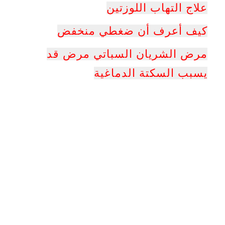
علاج التها
ب اللوزتين
كيف أعرف أن ضغطي منخفض
مرض الشريان السباتي مرض قد
يسبب السكتة الدماغية