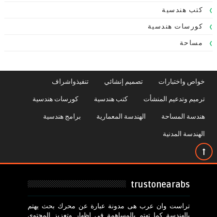
كتب هندسية
كورسات هندسية
مساحة
خواص واختبارات
تصميم إنشائي
تنفيذواشراف
ترميم وتدعيم المنشأت
كتب هندسية
كورسات هندسية
هندسة المساحة
الهندسة المعمارية
برامج هندسية
الهندسة المدنية
trustonearabs
تراست وان عرب هى مدونة عبارة عن محرك بحث يهتم
بالهندسة كما تهتم بالمساهمة فى اظهار وتعزيز المحتوى