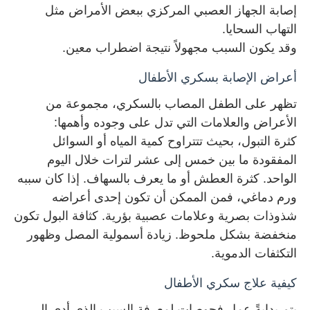
إصابة الجهاز العصبي المركزي ببعض الأمراض مثل
التهاب السحايا
.
وقد يكون السبب مجهولاً نتيجة اضطراب معين
.
أعراض الإصابة بسكري الأطفال
تظهر على الطفل المصاب بالسكري، مجموعة من
الأعراض والعلامات التي تدل على وجوده وأهمها
:
كثرة التبول، بحيث تتتراوح كمية المياه أو السوائل
المفقودة ما بين خمس إلى عشر لترات خلال اليوم
الواحد. كثرة العطش أو ما يعرف بالسهاف. إذا كان سببه
ورم دماغي، فمن الممكن أن تكون إحدى أعراضه
شذوذات بصرية وعلامات عصبية بؤرية. كثافة البول تكون
منخفضة بشكل ملحوظ. زيادة أسمولية المصل وظهور
التكثفات الدموية
.
كيفية علاج سكري الأطفال
يتم بدايةً عمل فحوصات لمعرفة السبب الذي أدى إلى