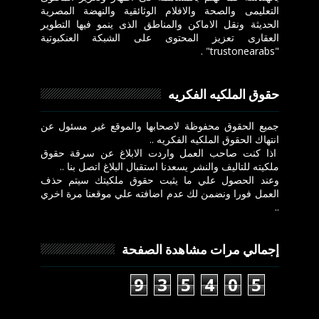
التعليمى والصحة والافلام الوثائقية والنهضة المصرية
الحديثة ونقل الاماكن والمناطق الذى ينمو فيها التطوير
العقارى تعزيز المحتوى على الشبكة العنكبوتية
"trustonearabs" .
حقوق الملكيه الفكريه
جميع الحقوق محفوظة لاصحابها والموقع غير مسئول عن
انتهاك الحقوق الملكيه الفكريه ..
اذا كنت صاحب العمل واردت الابلاغ عن سرقة حقوق
ملكيته للتاليف والنشر يسعدنا استقبال البلاغ اتصل بنا ..
وعند الحصول علي ما يثبت حقوق ملكيتك سيتم حذف
العمل فورا ونضمن لك عدم اضافته علي موقعنا مرة اخري
..
إجمالي مرات مشاهدة الصفحة
9
3
5
4
0
5