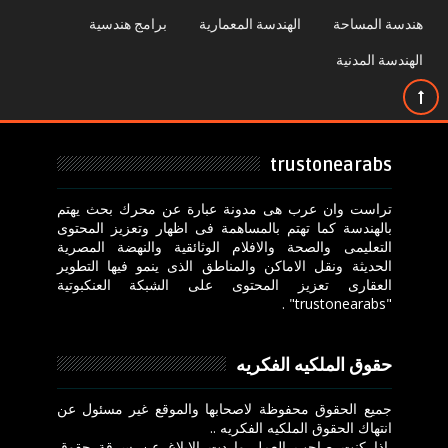
هندسة المساحة
الهندسة المعمارية
برامج هندسية
الهندسة المدنية
trustonearabs
تراست وان عرب هى مدونة عبارة عن محرك بحث يهتم
بالهندسة كما تهتم بالمساهمة فى اظهار وتعزيز المحتوى
التعليمى والصحة والافلام الوثائقية والنهضة المصرية
الحديثة ونقل الاماكن والمناطق الذى ينمو فيها التطوير
العقارى تعزيز المحتوى على الشبكة العنكبوتية
"trustonearabs" .
حقوق الملكيه الفكريه
جميع الحقوق محفوظة لاصحابها والموقع غير مسئول عن
انتهاك الحقوق الملكيه الفكريه ..
اذا كنت صاحب العمل واردت الابلاغ عن سرقة حقوق