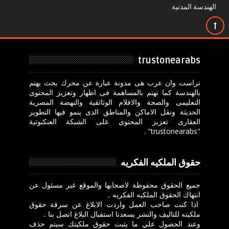
الهندسة المدنية
trustonearabs
تراست وان عرب هى مدونة عبارة عن محرك بحث يهتم
بالهندسة كما تهتم بالمساهمة فى اظهار وتعزيز المحتوى
التعليمى والصحة والافلام الوثائقية والنهضة المصرية
الحديثة ونقل الاماكن والمناطق الذى ينمو فيها التطوير
العقارى تعزيز المحتوى على الشبكة العنكبوتية
"trustonearabs" .
حقوق الملكيه الفكريه
جميع الحقوق محفوظة لاصحابها والموقع غير مسئول عن
انتهاك الحقوق الملكيه الفكريه ..
اذا كنت صاحب العمل واردت الابلاغ عن سرقة حقوق
ملكيته للتاليف والنشر يسعدنا استقبال البلاغ اتصل بنا ..
وعند الحصول علي ما يثبت حقوق ملكيتك سيتم حذف