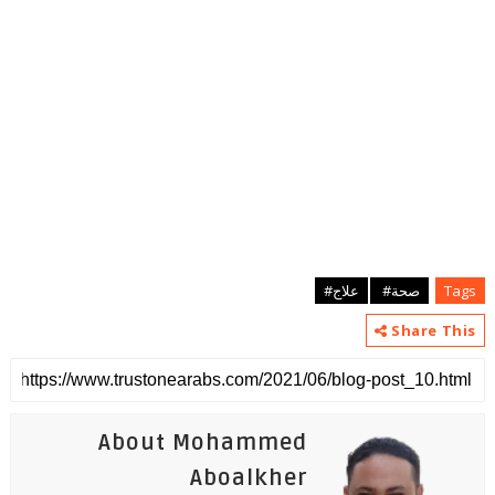
Tags
صحة#
علاج#
Share This
About Mohammed
Aboalkher