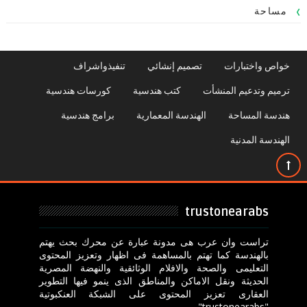
مساحة
خواص واختبارات
تصميم إنشائي
تنفيذواشراف
ترميم وتدعيم المنشأت
كتب هندسية
كورسات هندسية
هندسة المساحة
الهندسة المعمارية
برامج هندسية
الهندسة المدنية
trustonearabs
تراست وان عرب هى مدونة عبارة عن محرك بحث يهتم
بالهندسة كما تهتم بالمساهمة فى اظهار وتعزيز المحتوى
التعليمى والصحة والافلام الوثائقية والنهضة المصرية
الحديثة ونقل الاماكن والمناطق الذى ينمو فيها التطوير
العقارى تعزيز المحتوى على الشبكة العنكبوتية
"trustonearabs" .