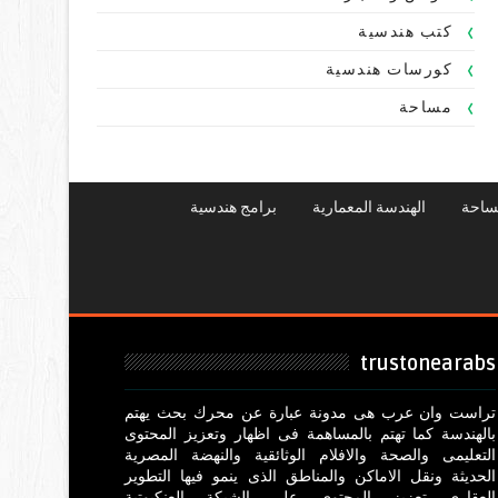
كتب هندسية
كورسات هندسية
مساحة
ساحة
الهندسة المعمارية
برامج هندسية
trustonearabs
تراست وان عرب هى مدونة عبارة عن محرك بحث يهتم
بالهندسة كما تهتم بالمساهمة فى اظهار وتعزيز المحتوى
التعليمى والصحة والافلام الوثائقية والنهضة المصرية
الحديثة ونقل الاماكن والمناطق الذى ينمو فيها التطوير
العقارى تعزيز المحتوى على الشبكة العنكبوتية