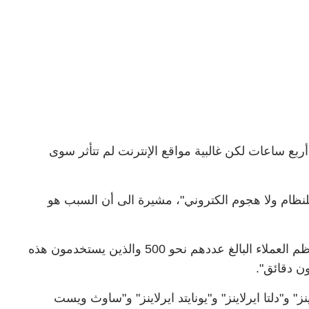
ع ساعات لكن غالبية مواقع الإنترنت لم تتأثر سوى
ظام ولا هجوم الكتروني"، مشيرة الى أن السبب هو
وقالت "أكاماي" إنه "تمت إعادة توجيه بيانات معظم العملاء البالغ عددهم نحو 500 والذين يستخدمون هذه
ون دقائق".
 و"دلتا ايرلاينز" و"يونايتد ايرلاينز" و"ساوث ويست