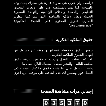
تراست وان عرب هى مدونة عبارة عن محرك بحث يهتم
بالهندسة كما تهتم بالمساهمة فى اظهار وتعزيز المحتوى
التعليمى والصحة والافلام الوثائقية والنهضة المصرية
الحديثة ونقل الاماكن والمناطق الذى ينمو فيها التطوير
العقارى تعزيز المحتوى على الشبكة العنكبوتية
"trustonearabs" .
حقوق الملكيه الفكريه
جميع الحقوق محفوظة لاصحابها والموقع غير مسئول عن
انتهاك الحقوق الملكيه الفكريه ..
اذا كنت صاحب العمل واردت الابلاغ عن سرقة حقوق
ملكيته للتاليف والنشر يسعدنا استقبال البلاغ اتصل بنا ..
وعند الحصول علي ما يثبت حقوق ملكيتك سيتم حذف
العمل فورا ونضمن لك عدم اضافته علي موقعنا مرة اخري
..
إجمالي مرات مشاهدة الصفحة
9
3
5
3
7
9