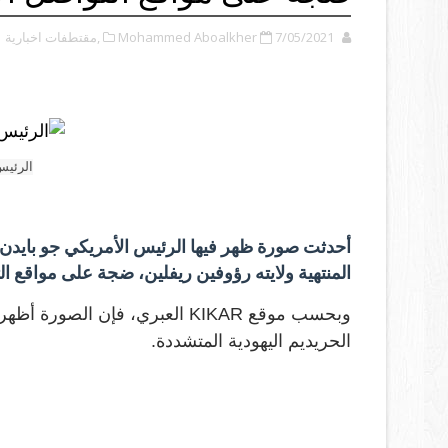
7/05/2021
Mohammed Aboalkher
,مقتطفات اخبارية
الرئيس
أحدثت صورة ظهر فيها الرئيس الأمريكي جو بايدن ر
المنتهية ولايته رؤوفين ريفلين، ضجة على مواقع ال
وبحسب موقع KIKAR العبري، فإن ا
الحريديم اليهودية المتشددة.