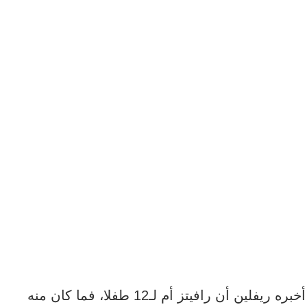
وأضاف أن "بايدن قام بهذه الخطوة بعد أن أخبره ريفلين أن رافيتز أم لـ12 طفلا، فما كان منه