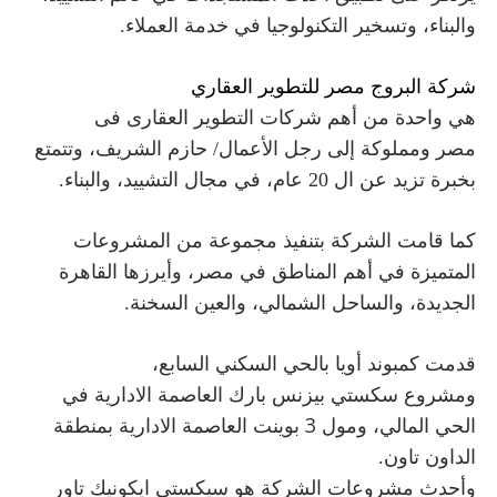
والبناء، وتسخير التكنولوجيا في خدمة العملاء.
شركة البروج مصر للتطوير العقاري
هي واحدة من أهم
شركات التطوير العقارى فى
مصر
ومملوكة إلى رجل الأعمال/ حازم الشريف، وتتمتع
بخبرة تزيد عن ال 20 عام، في مجال التشييد، والبناء.
كما قامت الشركة بتنفيذ مجموعة من المشروعات
المتميزة في أهم المناطق في مصر، وأيرزها القاهرة
الجديدة، والساحل الشمالي، والعين السخنة.
قدمت كمبوند أويا بالحي السكني السابع،
سكستي بيزنس بارك العاصمة الادارية
ومشروع
في
3 بوينت العاصمة الادارية
الحي المالي، و
مول
بمنطقة
الداون تاون.
وأحدث مشروعات الشركة هو
سيكستي ايكونيك تاور