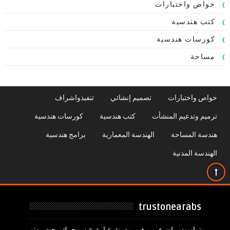
خواص واختبارات
كتب هندسية
كورسات هندسية
مساحة
خواص واختبارات
تصميم إنشائي
تنفيذواشراف
ترميم وتدعيم المنشأت
كتب هندسية
كورسات هندسية
هندسة المساحة
الهندسة المعمارية
برامج هندسية
الهندسة المدنية
trustonearabs
تراست وان عرب هى مدونة عبارة عن محرك بحث يهتم