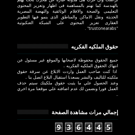
بالهندسة كما تهتم بالمساهمة فى اظهار وتعزيز المحتوى
التعليمى والصحة والافلام الوثائقية والنهضة المصرية
الحديثة ونقل الاماكن والمناطق الذى ينمو فيها التطوير
العقارى تعزيز المحتوى على الشبكة العنكبوتية
"trustonearabs" .
حقوق الملكيه الفكريه
جميع الحقوق محفوظة لاصحابها والموقع غير مسئول عن
انتهاك الحقوق الملكيه الفكريه ..
اذا كنت صاحب العمل واردت الابلاغ عن سرقة حقوق
ملكيته للتاليف والنشر يسعدنا استقبال البلاغ اتصل بنا ..
وعند الحصول علي ما يثبت حقوق ملكيتك سيتم حذف
العمل فورا ونضمن لك عدم اضافته علي موقعنا مرة اخري
..
إجمالي مرات مشاهدة الصفحة
9
3
6
4
4
5