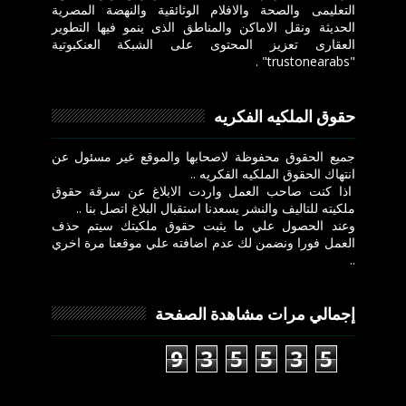
التعليمى والصحة والافلام الوثائقية والنهضة المصرية
الحديثة ونقل الاماكن والمناطق الذى ينمو فيها التطوير
العقارى تعزيز المحتوى على الشبكة العنكبوتية
"trustonearabs" .
حقوق الملكيه الفكريه
جميع الحقوق محفوظة لاصحابها والموقع غير مسئول عن
انتهاك الحقوق الملكيه الفكريه ..
اذا كنت صاحب العمل واردت الابلاغ عن سرقة حقوق
ملكيته للتاليف والنشر يسعدنا استقبال البلاغ اتصل بنا ..
وعند الحصول علي ما يثبت حقوق ملكيتك سيتم حذف
العمل فورا ونضمن لك عدم اضافته علي موقعنا مرة اخري
..
إجمالي مرات مشاهدة الصفحة
9
3
5
5
3
5