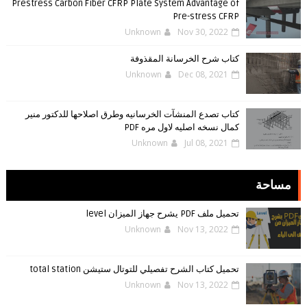
Prestress Carbon Fiber CFRP Plate System Advantage of
Pre-stress CFRP
Unknown
Nov 30, 2022
كتاب شرح الخرسانة المقذوفة
Unknown
Dec 08, 2021
كتاب تصدع المنشآت الخرسانيه وطرق اصلاحها للدكتور منير
كمال نسخه اصليه لاول مره PDF
Unknown
Jul 08, 2021
مساحة
تحميل ملف PDF يشرح جهاز الميزان level
Unknown
Nov 13, 2022
تحميل كتاب الشرح تفصيلي للتوتال ستيشن total station
Unknown
Nov 13, 2022