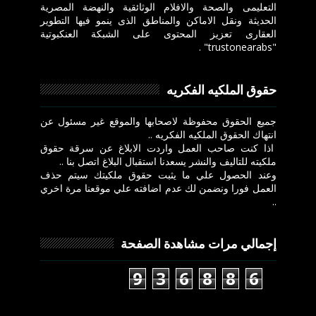
التعليمى والصحة والافلام الوثائقية والنهضة المصرية
الحديثة ونقل الاماكن والمناطق الذى ينمو فيها التطوير
العقارى تعزيز المحتوى على الشبكة العنكبوتية
"trustonearabs" .
حقوق الملكيه الفكريه
جميع الحقوق محفوظة لاصحابها والموقع غير مسئول عن
انتهاك الحقوق الملكيه الفكريه ..
اذا كنت صاحب العمل واردت الابلاغ عن سرقة حقوق
ملكيته للتاليف والنشر يسعدنا استقبال البلاغ اتصل بنا ..
وعند الحصول علي ما يثبت حقوق ملكيتك سيتم حذف
العمل فورا ونضمن لك عدم اضافته علي موقعنا مرة اخري
..
إجمالي مرات مشاهدة الصفحة
9
3
6
8
8
6