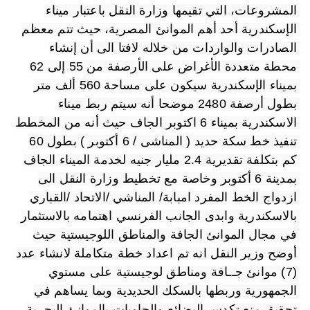
المشروعات، التي تقيمها وزارة النقل باعتبار ميناء 
الإسكندرية أحد أهم الموانئ المصرية، حيث تتم معظم 
الصادرات والواردات من خلاله لافتا الى أن إنشاء 
محطة متعددة الأغراض على الأرصفة من 55 إلى 62 
بميناء الإسكندرية سيكون على مساحة 560 ألف متر 
بطول أرصفة 2480 موضحا أنه سيتم ربط ميناء 
الاسكندرية بميناء 6 اكتوبر الجاف حيث أنه من المخطط 
تنفيذ خط سكة حديد ( المناشى / 6 أكتوبر ) بطول 60 
كم بتكلفة تقديرية 2.4 مليار جنيه لخدمة الميناء الجاف 
بمدينة 6 أكتوبر وخاصة مع تخطيط وزارة النقل الى 
ازدواج الخط المفرد امبابة/ المناشي /الاتحاد /القباري 
بالاسكندرية وابدى الجانب الفرنسي اهتمامه بالاستثمار 
في مجال الموانئ الجافة والمناطق اللوجيستية حيث 
أوضح وزير النقل انه تم اعداد خطة متكاملة لانشاء عدد 
(7) موانئ جــافة ومناطق لوجيستية على مستوي 
الجمهورية وربطها بالسكك الحديدية وبما يساهم في 
تحقيق منع تكدس البضائع والحاويات بالموانئ البحرية 