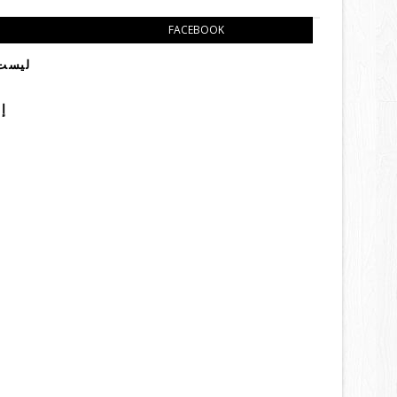
FACEBOOK
ليست 
إ