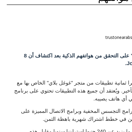
يحث خبراء الأمن السيبراني مستخدمي "أندرويد" على التحقق من هواتفهم الذكية بعد اكتشاف أن 8
ثمانية تطبيقات من متجر "غوغل بلاي" الخاص بها مع
خير. ويُعتقد أن جميع هذه التطبيقات تحتوي على برنامج
 بالقدرة على تثبيت برامج التجسس المخفية وبرامج الاتصال المميزة على
مين في خطط اشتراك شهرية باهظة الثمن.
وفي الماضي، وجد بعض الضحايا أنفسهم يدفعون ما يزيد عن 240 جنيها إسترلينيا سنويا مقابل هذه