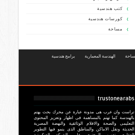
كتب هندسية
كورسات هندسية
مساحة
ساحة
الهندسة المعمارية
برامج هندسية
trustonearabs
تراست وان عرب هى مدونة عبارة عن محرك بحث يهتم
بالهندسة كما تهتم بالمساهمة فى اظهار وتعزيز المحتوى
التعليمى والصحة والافلام الوثائقية والنهضة المصرية
الحديثة ونقل الاماكن والمناطق الذى ينمو فيها التطوير
العقارى تعزيز المحتوى على الشبكة العنكبوتية