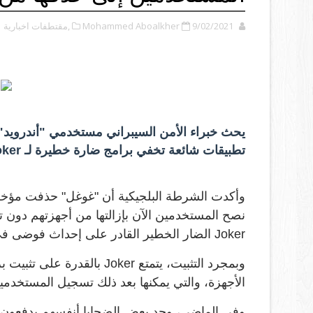
9/02/2021
Mohammed Aboalkher
,مقتطفات اخبارية
تطبيقات شائعة تخفي برامج ضارة خطيرة لـ Joker.
وأكدت الشرطة البلجيكية أن "غوغل" حذفت مؤخرا 
نصح المستخدمين الآن بإزالتها من أجهزتهم دون تأ
Joker الضار الخطير القادر على إحداث فوضى في أي هاتف يصيبه.
وبمجرد التثبيت، يتمتع Joker
الأجهزة، والتي يمكنها بعد ذلك تسجيل المستخد