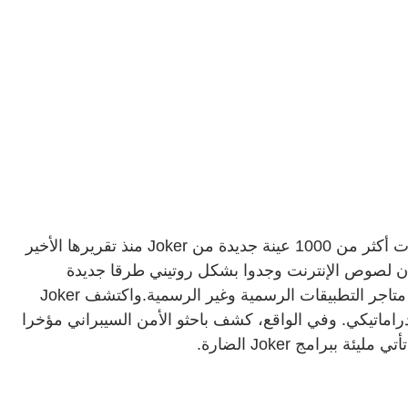
وتقول شركة أمن الهواتف Zimperium، إنها شهدت أكثر من 1000 عينة جديدة من Joker منذ تقريرها الأخير
تحذر الشركة من أن لصوص الإنترنت وجدوا بشكل روتيني طرقا جديدة
وفريدة من نوعها لإدخال هذه البرامج الضارة في متاجر التطبيقات الرسمية وغير الرسمية.واكتشف Joker
د مؤخرا بشكل دراماتيكي. وفي الواقع، كشف باحثو الأمن السيبراني مؤخرا
ببرامج Joker الضارة.