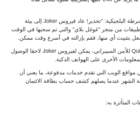
وفي منشور على موقعها على الإنترنت، قالت الشرطة البلجيكية: "تحذير! عاد فيروس Joker إلى بيئة
ويد". وتم اكتشاف هذا البرنامج الضار في 8 تطبيقات من متجر "غوغل بلاي" والتي تم سحبها في الوقت
ل بتثبيت أي منها، فقم بإزالته في أسرع وقت ممكن.
ووفقا للباحثين في شركة Quick Heal Security Lab للأمن السيبراني، يمكن لفيروس Joker لاحقا الوصول
لمعلومات الأخرى على الهواتف الذكية.
ي مواقع الويب التي تقدم خدمات مدفوعة، ما يعني أن
ة الشهر عندما يصلهم كشف حساب بطاقة الائتمان
ات المتأثرة به: