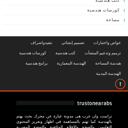
كتب هندسية
كورسات هندسية
مساحة
خواص واختبارات
تصميم إنشائي
تنفيذواشراف
ترميم وتدعيم المنشأت
كتب هندسية
كورسات هندسية
هندسة المساحة
الهندسة المعمارية
برامج هندسية
الهندسة المدنية
trustonearabs
تراست وان عرب هى مدونة عبارة عن محرك بحث يهتم
بالهندسة كما تهتم بالمساهمة فى اظهار وتعزيز المحتوى
التعليمى والصحة والافلام الوثائقية والنهضة المصرية