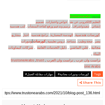
لوسوم :
trustonearabs
التعليم الالكترونى عن بعد
,
خواص واختبارات
,
تصميم
إنشائي
,
تنفيذواشراف
,
ترميم وتدعيم ورفع كفاءة المنشأت
,
كتب هندسية
كورسات هندسية
,
الهندسة المعمارية
,
برامج هندسية
,
اخبار
,
مشاريع
مصر
,
صحة وطيب
,
مساحة
,
دروس تعليمية
,
كورسات
ودورات
مجانية
,
علي الماشي
,
دليل الخدمات العامة
,
شركات كيماويات
البناء
,
تراست وان عرب
,
تراست وان العرب
,
trust
,
trustoneArabs
one Arabs
Tags
كورسات ودورات مجانية#
مهارات مقابلة العمل#
Share This