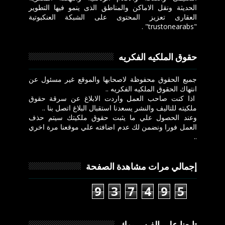
الحديثة ونقل الاماكن والمناطق الذى ينمو فيها التطوير
العقارى تعزيز المحتوى على الشبكة العنكبوتية
"trustonearabs" .
حقوق الملكيه الفكريه
جميع الحقوق محفوظة لاصحابها والموقع غير مسئول عن
انتهاك الحقوق الملكيه الفكريه ..
اذا كنت صاحب العمل واردت الابلاغ عن سرقة حقوق
ملكيته للتاليف والنشر يسعدنا استقبال البلاغ اتصل بنا ..
وعند الحصول علي ما يثبت حقوق ملكيتك سيتم حذف
العمل فورا ونضمن لك عدم اضافته علي موقعنا مرة اخري
..
إجمالي مرات مشاهدة الصفحة
9
3
7
4
9
5