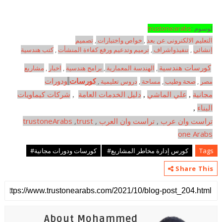
لوسوم :
trustonearabs
التعليم الالكترونى عن بعد
,
خواص واختبارات
,
تصميم
إنشائي
,
تنفيذواشراف
,
ترميم وتدعيم ورفع كفاءة المنشأت
,
كتب هندسية
كورسات هندسية
,
الهندسة المعمارية
,
برامج هندسية
,
اخبار
,
مشاريع
مصر
,
صحة وطيب
,
مساحة
,
دروس تعليمية
,
كورسات
ودورات
مجانية
,
علي الماشي
,
دليل الخدمات العامة
,
شركات كيماويات
البناء
,
تراست وان عرب
,
تراست وان العرب
,
trust
,
trustoneArabs
one Arabs
Tags
كورس إدارة مخاطر المشاريع#
كورسات ودورات مجانية#
Share This
About Mohammed