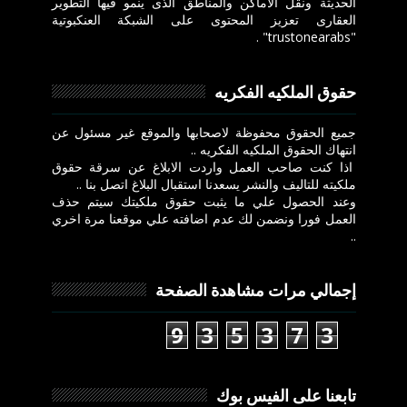
الحديثة ونقل الاماكن والمناطق الذى ينمو فيها التطوير
العقارى تعزيز المحتوى على الشبكة العنكبوتية
"trustonearabs" .
حقوق الملكيه الفكريه
جميع الحقوق محفوظة لاصحابها والموقع غير مسئول عن
انتهاك الحقوق الملكيه الفكريه ..
اذا كنت صاحب العمل واردت الابلاغ عن سرقة حقوق
ملكيته للتاليف والنشر يسعدنا استقبال البلاغ اتصل بنا ..
وعند الحصول علي ما يثبت حقوق ملكيتك سيتم حذف
العمل فورا ونضمن لك عدم اضافته علي موقعنا مرة اخري
..
إجمالي مرات مشاهدة الصفحة
9
3
5
3
7
3
تابعنا على الفيس بوك