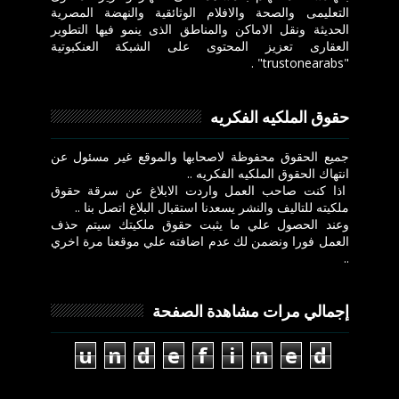
التعليمى والصحة والافلام الوثائقية والنهضة المصرية
الحديثة ونقل الاماكن والمناطق الذى ينمو فيها التطوير
العقارى تعزيز المحتوى على الشبكة العنكبوتية
"trustonearabs" .
حقوق الملكيه الفكريه
جميع الحقوق محفوظة لاصحابها والموقع غير مسئول عن
انتهاك الحقوق الملكيه الفكريه ..
اذا كنت صاحب العمل واردت الابلاغ عن سرقة حقوق
ملكيته للتاليف والنشر يسعدنا استقبال البلاغ اتصل بنا ..
وعند الحصول علي ما يثبت حقوق ملكيتك سيتم حذف
العمل فورا ونضمن لك عدم اضافته علي موقعنا مرة اخري
..
إجمالي مرات مشاهدة الصفحة
u
n
d
e
f
i
n
e
d