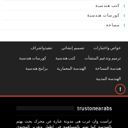
كتب هندسية
كورسات هندسية
مساحة
خواص واختبارات
تصميم إنشائي
تنفيذواشراف
ترميم وتدعيم المنشأت
كتب هندسية
كورسات هندسية
هندسة المساحة
الهندسة المعمارية
برامج هندسية
الهندسة المدنية
trustonearabs
تراست وان عرب هى مدونة عبارة عن محرك بحث يهتم
بالهندسة كما تهتم بالمساهمة فى اظهار وتعزيز المحتوى