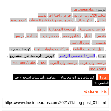
الوسوم :
trustonearabs
التعليم الالكترونى عن بعد
,
خواص واختبارات
,
تصميم
إنشائي
,
تنفيذواشراف
,
ترميم وتدعيم ورفع كفاءة المنشأت
,
كتب هندسية
,
الهندسة المعمارية
,
برامج
كورسات هندسية
هندسية
,
اخبار
,
مشاريع مصر
,
صحة وطيب
,
مساحة
,
دروس
تعليمية
,
,
علي الماشي
,
دليل الخدمات العامة
,
شركات كيماويات البناء
,
كورسات ودورات
السرد القصصي الرقمي
,
كورس إدارة مخاطر المشاريع
,
مجانية
,
تراست وان عرب
,
تراست وان العرب
,
trust
,
trustoneArabs
one Arabs
Tags
كورسات ودورات مجانية#
مفاهيم وأساسيات استخدام جهاز
الحاسوب#
Share This