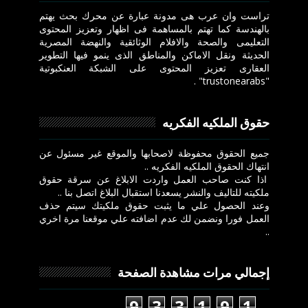
تراست وان عرب هى مدونة عبارة عن محرك بحث يهتم
بالهندسة كما تهتم بالمساهمة فى اظهار وتعزيز المحتوى
التعليمى والصحة والافلام الوثائقية والنهضة المصرية
الحديثة ونقل الاماكن والمناطق الذى ينمو فيها التطوير
العقارى تعزيز المحتوى على الشبكة العنكبوتية
"trustonearabs" .
حقوق الملكيه الفكريه
جميع الحقوق محفوظة لاصحابها والموقع غير مسئول عن
انتهاك الحقوق الملكيه الفكريه ..
اذا كنت صاحب العمل واردت الابلاغ عن سرقة حقوق
ملكيته للتاليف والنشر يسعدنا استقبال البلاغ اتصل بنا ..
وعند الحصول علي ما يثبت حقوق ملكيتك سيتم حذف
العمل فورا ونضمن لك عدم اضافته علي موقعنا مرة اخري
..
إجمالي مرات مشاهدة الصفحة
9
3
3
1
9
1