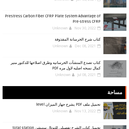
Prestress Carbon Fiber CFRP Plate System Advantage of
Pre-stress CFRP
Unknown
Nov 30, 2022
كتاب شرح الخرسانة المقذوفة
Unknown
Dec 08, 2021
كتاب تصدع المنشآت الخرسانيه وطرق اصلاحها للدكتور منير
كمال نسخه اصليه لاول مره PDF
Unknown
Jul 08, 2021
مساحة
تحميل ملف PDF يشرح جهاز الميزان level
Unknown
Nov 13, 2022
تحميل كتاب الشرح تفصيلي للتوتال ستيشن total station