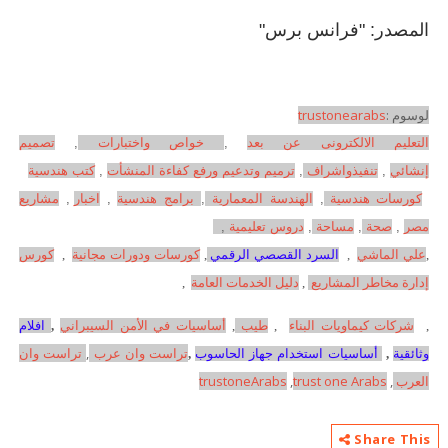
المصدر: "فرانس برس"
لوسوم :
trustonearabs
التعليم الالكترونى عن بعد
,
خواص واختبارات
,
تصميم
إنشائي
,
تنفيذواشراف
,
ترميم وتدعيم ورفع كفاءة المنشأت
,
كتب هندسية
كورسات هندسية
,
الهندسة المعمارية
,
برامج هندسية
,
اخبار
,
مشاريع
مصر
,
صحة
,
مساحة
,
دروس تعليمية
,
,
علي الماشي
,
السرد القصصي الرقمي
,
كورسات ودورات مجانية
,
كورس
إدارة مخاطر المشاريع
,
دليل الخدمات العامة
,
,
شركات كيماويات البناء
,
طيب
,
أساسيات في الأمن السيبراني
,
افلام
تراست وان عرب
,
تراست وان
وثائقية
,
أساسيات استخدام جهاز الحاسوب
,
العرب
,
trust one Arabs
,
trustoneArabs
Share This