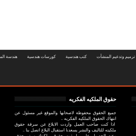
ترميم وتدعيم المنشأت
كتب هندسية
كورسات هندسية
هندسة الم
حقوق الملكيه الفكريه
جميع الحقوق محفوظة لاصحابها والموقع غير مسئول عن
انتهاك الحقوق الملكيه الفكريه ..
اذا كنت صاحب العمل واردت الابلاغ عن سرقة حقوق
ملكيته للتاليف والنشر يسعدنا استقبال البلاغ اتصل بنا ..
وعند الحصول علي ما يثبت حقوق ملكيتك سيتم حذف