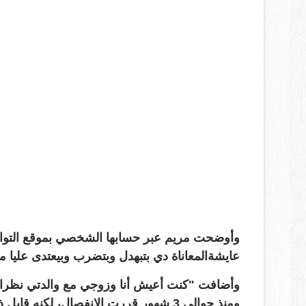
عايشةالمعاناة دي بتبهدل وبتضرب وبيعتدى علي
وأضافت "كنت أعيش أنا وزوجي مع والدتي نظرا لأ
ومنذ حوالي 3 شهور قررت الانفصال، لكنه