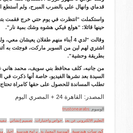
قدماي وانهال علي بالضرب المبرح، ولم أستطع 
واستكملت "انتظرت في يوم حتي خرج فقمت بتغي
حينها قائلا: "هولع فيكي هشوه وشك بمية نار".
وقالت "لدي 4 أبناء منهم طفلان يعيش
اشتري لهم لبن من السوبر ماركت، فوجئت به أثنا
بطريقة وحشية".
من جانبه، كلف محافظ بني سويف، محمد هاني غني
السيدة بعد نشرها الفيديو، خاصة أنها ذكرت في الف
تطلب المساندة للحصول على حقها كامراة تحتاج ل
المصدر: القاهرة 24 + المصري اليوم
الوسوم :
trustonearabs
التعليم الالكترونى عن بعد
,
خواص واختبارات
,
تصميم إنشائي
,
تنفي
كورسات هندسية
,
الهندسة المعمارية
,
برامج هندسية
,
اخبار
,
مش