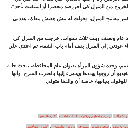
الخروج من المنزل كي أحررضد محضرا أو استغيث بأحد".
ير مفاتيح المنزل، وقولت له مش هعيش معاك، هددني
ان معي، ولد عام ونصف وبنت ثلاث سنوات، خرجت من المنزل كي
ء عودتي إلى المنزل يقف أمام باب الشقة، ثم اعتدى علي
م، وحدة شؤون المرأة بديوان عام المحافظة، ببحث حالة
يديو أن زوجها يهددها ويسيء إليها بالضرب المبرح، وأنها
لوقوف بجانبها، خاصة أن والدها متوفي.
ذواشراف
,
ترميم وتدعيم ورفع كفاءة المنشأت
,
كتب هندسية
اريع مصر
,
صحة وطيب
,
مساحة
,
دروس تعليمية
,
,
علي الماشي