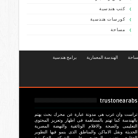
كتب هندسية
كورسات هندسية
مساحة
ساحة
الهندسة المعمارية
برامج هندسية
trustonearabs
تراست وان عرب هى مدونة عبارة عن محرك بحث يهتم
بالهندسة كما تهتم بالمساهمة فى اظهار وتعزيز المحتوى
التعليمى والصحة والافلام الوثائقية والنهضة المصرية
الحديثة ونقل الاماكن والمناطق الذى ينمو فيها التطوير
العقارى تعزيز المحتوى على الشبكة العنكبوتية