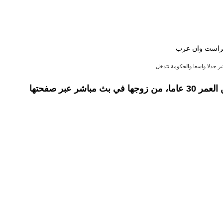
ير جدلا واسعا والحكومة تتدخل
استغاثت سيدة تدعى مريم عاطف شاكر، تبلغ من العمر 30 عاما، من زوجها في بث مباشر عبر صفحتها