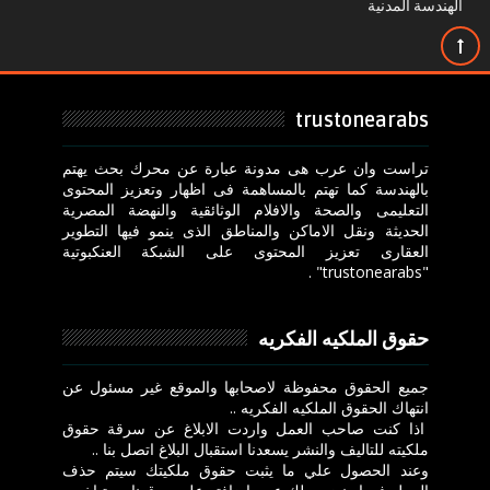
الهندسة المدنية
trustonearabs
تراست وان عرب هى مدونة عبارة عن محرك بحث يهتم
بالهندسة كما تهتم بالمساهمة فى اظهار وتعزيز المحتوى
التعليمى والصحة والافلام الوثائقية والنهضة المصرية
الحديثة ونقل الاماكن والمناطق الذى ينمو فيها التطوير
العقارى تعزيز المحتوى على الشبكة العنكبوتية
"trustonearabs" .
حقوق الملكيه الفكريه
جميع الحقوق محفوظة لاصحابها والموقع غير مسئول عن
انتهاك الحقوق الملكيه الفكريه ..
اذا كنت صاحب العمل واردت الابلاغ عن سرقة حقوق
ملكيته للتاليف والنشر يسعدنا استقبال البلاغ اتصل بنا ..
وعند الحصول علي ما يثبت حقوق ملكيتك سيتم حذف