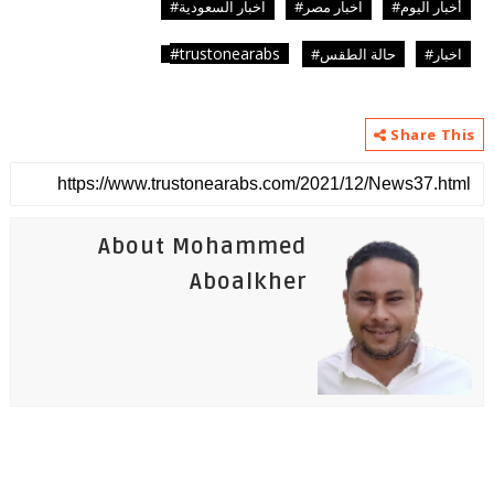
أخبار اليوم#
اخبار مصر#
اخبار السعودية#
trustonearabs#
اخبار#
حالة الطقس#
Share This
About Mohammed
Aboalkher