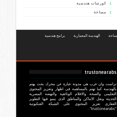
كورسات هندسية
مساحة
ساحة
الهندسة المعمارية
برامج هندسية
trustonearabs
تراست وان عرب هى مدونة عبارة عن محرك بحث يهتم
بالهندسة كما تهتم بالمساهمة فى اظهار وتعزيز المحتوى
التعليمى والصحة والافلام الوثائقية والنهضة المصرية
الحديثة ونقل الاماكن والمناطق الذى ينمو فيها التطوير
العقارى تعزيز المحتوى على الشبكة العنكبوتية
"trustonearabs" .