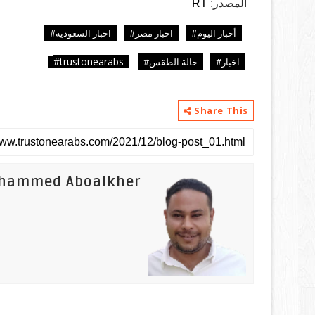
المصدر:
RT
أخبار اليوم#
اخبار مصر#
اخبار السعودية#
trustonearabs#
اخبار#
حالة الطقس#
Share This
hammed Aboalkher