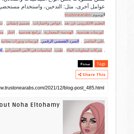
عوامل أخرى، مثل: التدخين، واستخدام مستحضرات ع
ا
لوسوم :
trustonearabs
التعليم الالكترونى عن بعد
,
خواص واختبارات
,
تصميم إنشائي
,
تن
كورسات هندسية
,
الهندسة المعمارية
,
برامج هندسية
,
اخبار
,
مش
,
علي الماشي
,
السرد القصصي الرقمي
,
كورسات ودورات مجانية
,
شركات كيماويات البناء
,
طيب
,
أساسيات في الأمن السيبراني
,
اف
Tags
صحة#
Share This
out Noha Eltohamy