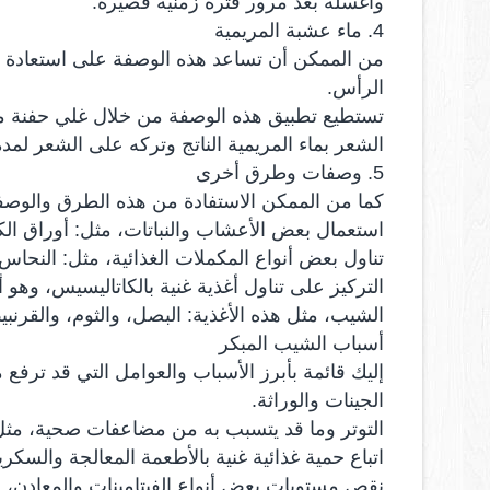
واغسله بعد مرور فترة زمنية قصيرة.
4. ماء عشبة المريمية
من الممكن أن تساعد هذه الوصفة على استعادة ل
الرأس.
تستطيع تطبيق هذه الوصفة من خلال غلي حفنة من 
الشعر بماء المريمية الناتج وتركه على الشعر لمدة
5. وصفات وطرق أخرى
كما من الممكن الاستفادة من هذه الطرق والوصف
استعمال بعض الأعشاب والنباتات، مثل: أوراق الك
تناول بعض أنواع المكملات الغذائية، مثل: النحاس، 
التركيز على تناول أغذية غنية بالكاتاليسيس، وهو
الشيب، مثل هذه الأغذية: البصل، والثوم، والقرنب
أسباب الشيب المبكر
إليك قائمة بأبرز الأسباب والعوامل التي قد ترفع
الجينات والوراثة.
التوتر وما قد يتسبب به من مضاعفات صحية، مثل:
اتباع حمية غذائية غنية بالأطعمة المعالجة والسكري
نقص مستويات بعض أنواع الفيتامينات والمعادن، مث