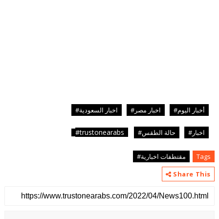
أخبار اليوم#
اخبار مصر#
اخبار السعودية#
trustonearabs#
اخبار#
حالة الطقس#
Tags
مقتطفات اخبارية#
Share This