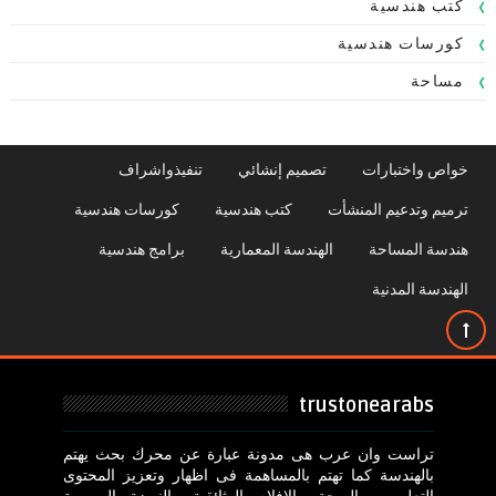
كتب هندسية
كورسات هندسية
مساحة
خواص واختبارات
تصميم إنشائي
تنفيذواشراف
ترميم وتدعيم المنشأت
كتب هندسية
كورسات هندسية
هندسة المساحة
الهندسة المعمارية
برامج هندسية
الهندسة المدنية
trustonearabs
تراست وان عرب هى مدونة عبارة عن محرك بحث يهتم
بالهندسة كما تهتم بالمساهمة فى اظهار وتعزيز المحتوى
التعليمى والصحة والافلام الوثائقية والنهضة المصرية