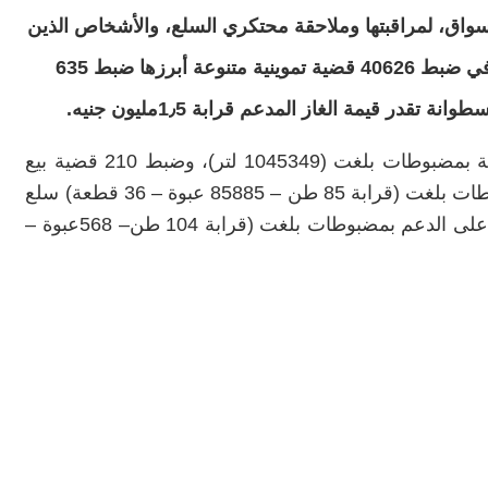
أسواق، لمراقبتها وملاحقة محتكري السلع، والأشخاص الذين
يستولون على أموال الدعم، حيث نجحت الجهود في ضبط 40626 قضية تموينية متنوعة أبرزها ضبط 635
وأسفرت الجهود عن ضبط 73 قضية مواد بترولية بمضبوطات بلغت (1045349 لتر)، وضبط 210 قضية بيع
السلع التموينية المُدعمة بالسوق السوداء، بمضبوطات بلغت (قرابة 85 طن – 85885 عبوة – 36 قطعة) سلع
غذائية وتموينية متنوعة، وضبط 52 قضية استيلاء على الدعم بمضبوطات بلغت (قرابة 104 طن– 568عبوة –