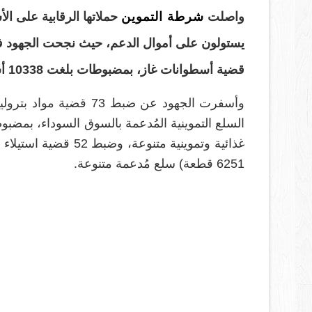
واصلت
شرطة التموين
حملاتها الرقابية على ال
قضية أسطوانات غاز، بمضبوطات بلغت 10338 أسطوانة تقدر قيمة الغاز المدعم قرابة 1٫5مليون جنيه.
6251 قطعة) سلع مُدعمة متنوعة.