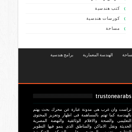
كتب هندسية
كورسات هندسية
مساحة
ساحة
الهندسة المعمارية
برامج هندسية
trustonearabs
تراست وان عرب هى مدونة عبارة عن محرك بحث يهتم
بالهندسة كما تهتم بالمساهمة فى اظهار وتعزيز المحتوى
التعليمى والصحة والافلام الوثائقية والنهضة المصرية
الحديثة ونقل الاماكن والمناطق الذى ينمو فيها التطوير
العقارى تعزيز المحتوى على الشبكة العنكبوتية