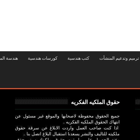
ترميم وتدعيم المنشأت
كتب هندسية
كورسات هندسية
هندسة الم
حقوق الملكيه الفكريه
جميع الحقوق محفوظة لاصحابها والموقع غير مسئول عن
انتهاك الحقوق الملكيه الفكريه ..
اذا كنت صاحب العمل واردت الابلاغ عن سرقة حقوق
ملكيته للتاليف والنشر يسعدنا استقبال البلاغ اتصل بنا ..
وعند الحصول علي ما يثبت حقوق ملكيتك سيتم حذف