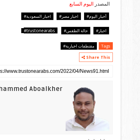
المصدر
اليوم السابع
أخبار اليوم#
اخبار مصر#
اخبار السعودية#
trustonearabs#
اخبار#
حالة الطقس#
Tags
مقتطفات اخبارية#
Share This
hammed Aboalkher