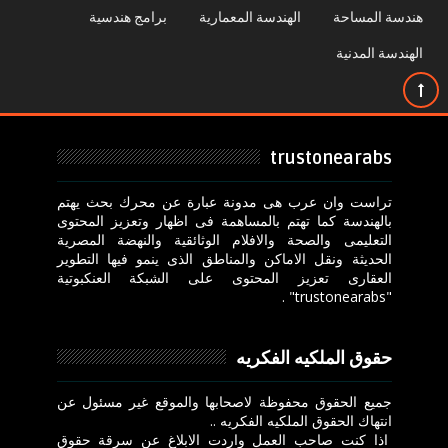
هندسة المساحة
الهندسة المعمارية
برامج هندسية
الهندسة المدنية
trustonearabs
تراست وان عرب هى مدونة عبارة عن محرك بحث يهتم
بالهندسة كما تهتم بالمساهمة فى اظهار وتعزيز المحتوى
التعليمى والصحة والافلام الوثائقية والنهضة المصرية
الحديثة ونقل الاماكن والمناطق الذى ينمو فيها التطوير
العقارى تعزيز المحتوى على الشبكة العنكبوتية
"trustonearabs" .
حقوق الملكيه الفكريه
جميع الحقوق محفوظة لاصحابها والموقع غير مسئول عن
انتهاك الحقوق الملكيه الفكريه ..
اذا كنت صاحب العمل واردت الابلاغ عن سرقة حقوق