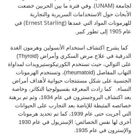
لجامعة (UNAM). وفي فترة ما بين الحربين خضعت
الأبحاث حول الاستخدامات السريرية والتجارية
للهرمونات المواد التي عمدها (Ernest Starling) في
عام 1905 إلى تطور كبير.
كما يشرح اكتشاف استخدام الأنسولين وهرمون الغدة
الدرقية في علاج مرض السكري وأمراض (Thyroid)
على التوالي، حيث تستخدم الكورتيكوستيرويدات لمداواة
التهاب المفاصل (rheumatoid)، وتستخدم الهرمونات
الجنسية على شكل مستنتجات حيوانية لأهداف أمراض
النساء. كما زادت المعرفة بفسيولوجيا التكاثر، وخاصة
بعد اكتشاف البروجسترون في عام 1934، وثم تم برهنة
خصائصه المثبطة للإباضة بعد التجارب على الحيوانات
التي أجريت حتى عام 1939، كما تم تحديد هرمونات
أخرى لها نفس الخصائص: الإستريول في عام 1930
والإسترون في عام 1935.