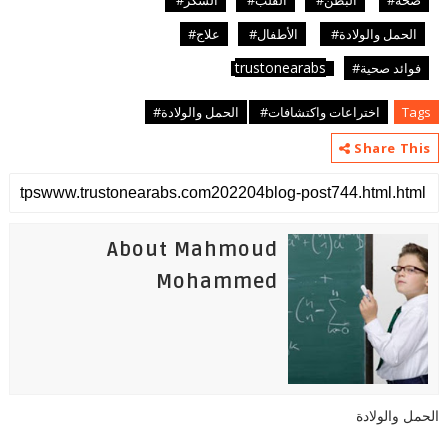
صحة#
البطن#
القلب#
السكر#
الحمل والولادة#
الأطفال#
علاج#
trustonearabs
فوائد صحية#
Tags
اختراعات واكتشافات#
الحمل والولادة#
Share This
About Mahmoud
Mohammed
الحمل والولادة